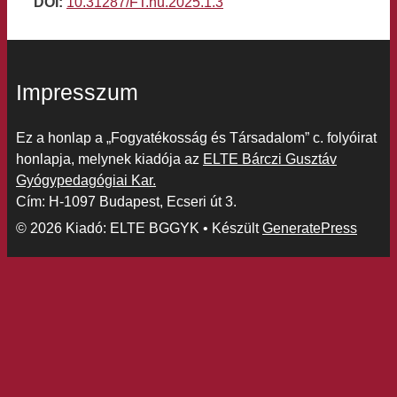
DOI:
10.31287/FT.hu.2025.1.3
Impresszum
Ez a honlap a „Fogyatékosság és Társadalom” c. folyóirat
honlapja, melynek kiadója az
ELTE Bárczi Gusztáv
Gyógypedagógiai Kar.
Cím: H-1097 Budapest, Ecseri út 3.
© 2026 Kiadó: ELTE BGGYK
• Készült
GeneratePress