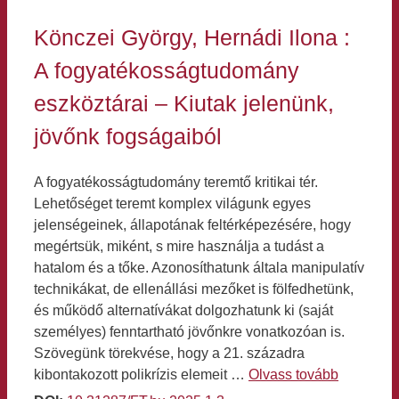
Könczei György, Hernádi Ilona :
A fogyatékosságtudomány
eszköztárai – Kiutak jelenünk,
jövőnk fogságaiból
A fogyatékosságtudomány teremtő kritikai tér.
Lehetőséget teremt komplex világunk egyes
jelenségeinek, állapotának feltérképezésére, hogy
megértsük, miként, s mire használja a tudást a
hatalom és a tőke. Azonosíthatunk általa manipulatív
technikákat, de ellenállási mezőket is fölfedhetünk,
és működő alternatívákat dolgozhatunk ki (saját
személyes) fenntartható jövőnkre vonatkozóan is.
Szövegünk törekvése, hogy a 21. századra
kibontakozott polikrízis elemeit …
Olvass tovább