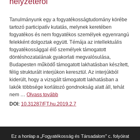
helyzetéről
Tanulmányunk egy a fogyatékosságtudomány körébe
tartozó participatív kutatás, melynek keretében
fogyatékos és nem fogyatékos személyek egyenrangú
felekként dolgoztak együtt. Témája az intellektuális
fogyatékossággal élő személyek támogatott
döntéshozatalának gyakorlati megvalósulása,
Budapesten működő támogatott lakhatásban készített,
félig strukturált interjúkon keresztül. Az interjúkból
kiderült, hogy a vizsgált támogatott lakhatásban a
lakók többsége korlátozó gondnokság alatt áll, tehát
nem …
Olvass tovább
DOI:
10.31287/FT.hu.2019.2.7
Ez a honlap a „Fogyatékosság és Társadalom” c. folyóirat