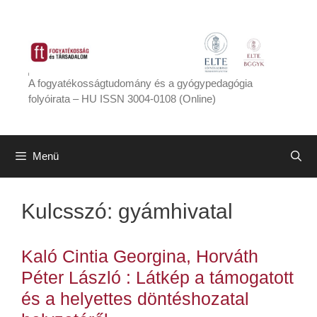
Kilépés
a
tartalomba
A fogyatékosságtudomány és a gyógypedagógia
folyóirata – HU ISSN 3004-0108 (Online)
Menü
Kulcsszó:
gyámhivatal
Kaló Cintia Georgina, Horváth
Péter László : Látkép a támogatott
és a helyettes döntéshozatal