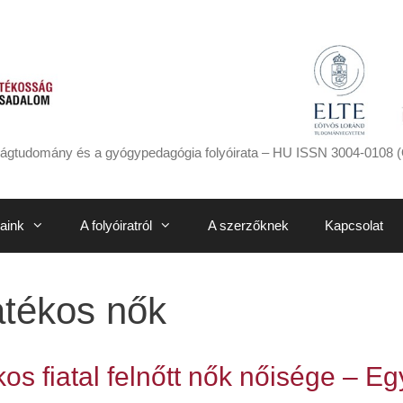
ágtudomány és a gyógypedagógia folyóirata – HU ISSN 3004-0108 (
aink
A folyóiratról
A szerzőknek
Kapcsolat
atékos nők
os fiatal felnőtt nők nőisége – Egy