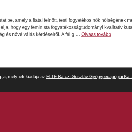
at be, amely a fiatal felnőtt, testi fogyatékos nők nőiségének 
Célja, hogy egy feminista fogyatékosságtudományi kvalitatív ku
ség és nővé válás kérdéseiről. A félig …
Olvass tovább
apja, melynek kiadója az
ELTE Bárczi Gusztáv Gyógypedagógiai Kar.