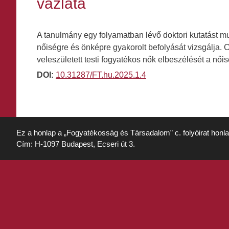
vázlata
A tanulmány egy folyamatban lévő doktori kutatást mut
nőiségre és önképre gyakorolt befolyását vizsgálja. 
veleszületett testi fogyatékos nők elbeszélését a női
DOI:
10.31287/FT.hu.2025.1.4
Ez a honlap a „Fogyatékosság és Társadalom” c. folyóirat honl
Cím: H-1097 Budapest, Ecseri út 3.