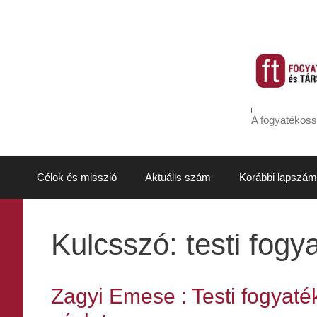
Kilépés
a
tartalomba
A fogyatékoss
Célok és misszió
Aktuális szám
Korábbi lapszám
Kulcsszó:
testi fogy
Zagyi Emese : Testi fogyaték