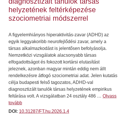
diagnosztizált tanulók társas
helyzetének feltérképezése
szociometriai módszerrel
A figyelemhiányos hiperaktivitás-zavar (ADHD) az
egyik leggyakoribb neurofejlődési zavar, amely a
társas alkalmazkodást is jelentősen befolyásolja.
Nemzetközi vizsgálatok alacsonyabb társas
elfogadottságot és fokozott kortársi elutasítást
jeleznek, azonban magyar mintán eddig nem állt
rendelkezésre átfogó szociometriai adat. Jelen kutatás
célja budapesti felső tagozatos, ADHD-val
diagnosztizált tanulók társas helyzetének empirikus
feltárása volt. A vizsgálatban 24 osztály 486 …
Olvass
tovább
DOI:
10.31287/FT.hu.2026.1.4