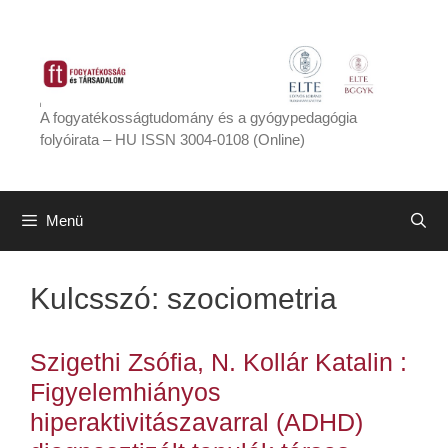
Kilépés
a
tartalomba
A fogyatékosságtudomány és a gyógypedagógia
folyóirata – HU ISSN 3004-0108 (Online)
Menü
Kulcsszó:
szociometria
Szigethi Zsófia, N. Kollár Katalin :
Figyelemhiányos
hiperaktivitászavarral (ADHD)