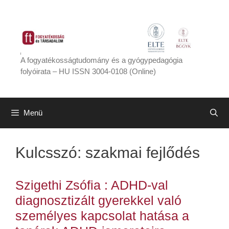
Kilépés
a
tartalomba
A fogyatékosságtudomány és a gyógypedagógia
folyóirata – HU ISSN 3004-0108 (Online)
Menü
Kulcsszó:
szakmai fejlődés
Szigethi Zsófia : ADHD-val
diagnosztizált gyerekkel való
személyes kapcsolat hatása a