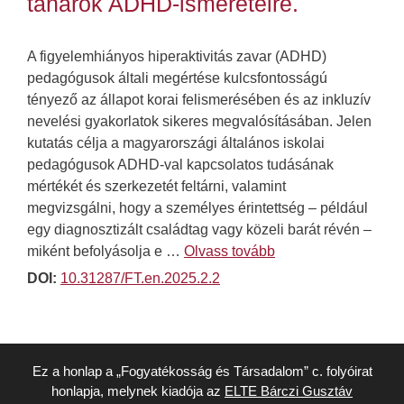
tanárok ADHD-ismereteire.
A figyelemhiányos hiperaktivitás zavar (ADHD)
pedagógusok általi megértése kulcsfontosságú
tényező az állapot korai felismerésében és az inkluzív
nevelési gyakorlatok sikeres megvalósításában. Jelen
kutatás célja a magyarországi általános iskolai
pedagógusok ADHD-val kapcsolatos tudásának
mértékét és szerkezetét feltárni, valamint
megvizsgálni, hogy a személyes érintettség – például
egy diagnosztizált családtag vagy közeli barát révén –
miként befolyásolja e …
Olvass tovább
DOI:
10.31287/FT.en.2025.2.2
Ez a honlap a „Fogyatékosság és Társadalom” c. folyóirat
honlapja, melynek kiadója az
ELTE Bárczi Gusztáv