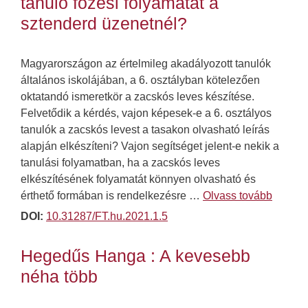
tanuló főzési folyamatát a
sztenderd üzenetnél?
Magyarországon az értelmileg akadályozott tanulók
általános iskolájában, a 6. osztályban kötelezően
oktatandó ismeretkör a zacskós leves készítése.
Felvetődik a kérdés, vajon képesek-e a 6. osztályos
tanulók a zacskós levest a tasakon olvasható leírás
alapján elkészíteni? Vajon segítséget jelent-e nekik a
tanulási folyamatban, ha a zacskós leves
elkészítésének folyamatát könnyen olvasható és
érthető formában is rendelkezésre …
Olvass tovább
DOI:
10.31287/FT.hu.2021.1.5
Hegedűs Hanga : A kevesebb
néha több