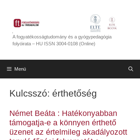
Kilépés
a
tartalomba
A fogyatékosságtudomány és a gyógypedagógia
folyóirata – HU ISSN 3004-0108 (Online)
Menü
Kulcsszó:
érthetőség
Német Beáta : Hatékonyabban
támogatja-e a könnyen érthető
üzenet az értelmileg akadályozott