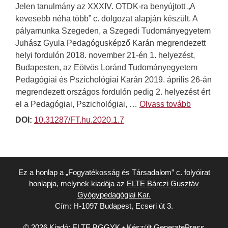
Jelen tanulmány az XXXIV. OTDK-ra benyújtott „A
kevesebb néha több” c. dolgozat alapján készült. A
pályamunka Szegeden, a Szegedi Tudományegyetem
Juhász Gyula Pedagógusképző Karán megrendezett
helyi fordulón 2018. november 21-én 1. helyezést,
Budapesten, az Eötvös Loránd Tudományegyetem
Pedagógiai és Pszichológiai Karán 2019. április 26-án
megrendezett országos fordulón pedig 2. helyezést ért
el a Pedagógiai, Pszichológiai, …
Olvass tovább
DOI:
10.31287/FT.hu.2020.1.7
Ez a honlap a „Fogyatékosság és Társadalom” c. folyóirat
honlapja, melynek kiadója az
ELTE Bárczi Gusztáv
Gyógypedagógiai Kar.
Cím: H-1097 Budapest, Ecseri út 3.
© 2026 Kiadó: ELTE BGGYK
• Készült
GeneratePress