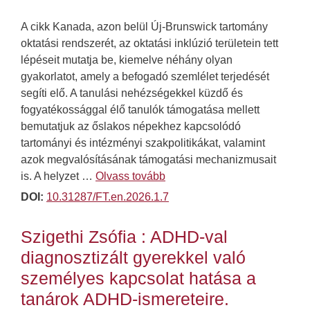
A cikk Kanada, azon belül Új-Brunswick tartomány
oktatási rendszerét, az oktatási inklúzió területein tett
lépéseit mutatja be, kiemelve néhány olyan
gyakorlatot, amely a befogadó szemlélet terjedését
segíti elő. A tanulási nehézségekkel küzdő és
fogyatékossággal élő tanulók támogatása mellett
bemutatjuk az őslakos népekhez kapcsolódó
tartományi és intézményi szakpolitikákat, valamint
azok megvalósításának támogatási mechanizmusait
is. A helyzet …
Olvass tovább
DOI:
10.31287/FT.en.2026.1.7
Szigethi Zsófia : ADHD-val
diagnosztizált gyerekkel való
személyes kapcsolat hatása a
tanárok ADHD-ismereteire.