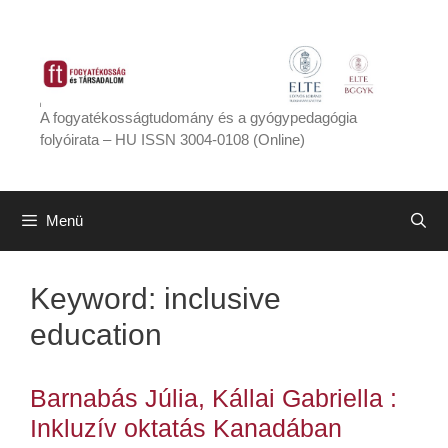
Kilépés
a
tartalomba
A fogyatékosságtudomány és a gyógypedagógia
folyóirata – HU ISSN 3004-0108 (Online)
Menü
Keyword:
inclusive
education
Barnabás Júlia, Kállai Gabriella :
Inkluzív oktatás Kanadában