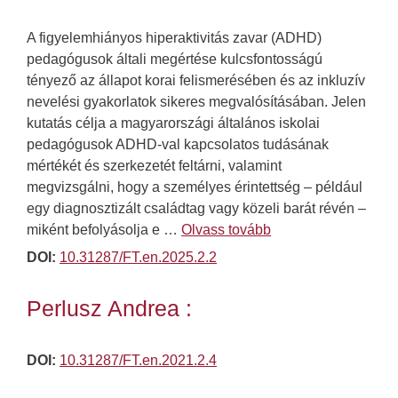
A figyelemhiányos hiperaktivitás zavar (ADHD)
pedagógusok általi megértése kulcsfontosságú
tényező az állapot korai felismerésében és az inkluzív
nevelési gyakorlatok sikeres megvalósításában. Jelen
kutatás célja a magyarországi általános iskolai
pedagógusok ADHD-val kapcsolatos tudásának
mértékét és szerkezetét feltárni, valamint
megvizsgálni, hogy a személyes érintettség – például
egy diagnosztizált családtag vagy közeli barát révén –
miként befolyásolja e …
Olvass tovább
DOI:
10.31287/FT.en.2025.2.2
Perlusz Andrea :
DOI:
10.31287/FT.en.2021.2.4