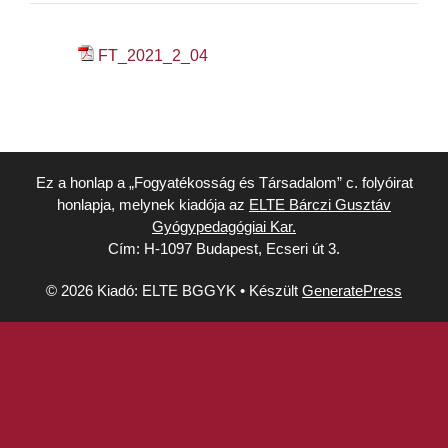
FT_2021_2_04
Ez a honlap a „Fogyatékosság és Társadalom” c. folyóirat
honlapja, melynek kiadója az
ELTE Bárczi Gusztáv
Gyógypedagógiai Kar.
Cím: H-1097 Budapest, Ecseri út 3.
© 2026 Kiadó: ELTE BGGYK
• Készült
GeneratePress