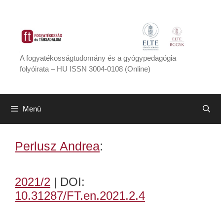
Kilépés
a
tartalomba
A fogyatékosságtudomány és a gyógypedagógia
folyóirata – HU ISSN 3004-0108 (Online)
Menü
Perlusz Andrea
:
2021/2
| DOI:
10.31287/FT.en.2021.2.4