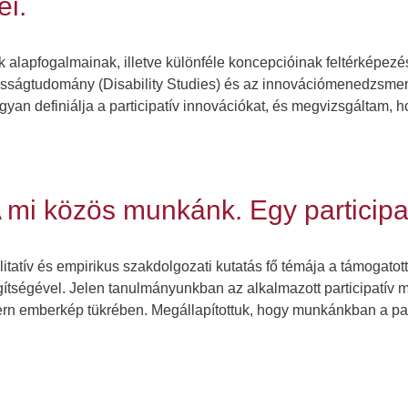
i.
ok alapfogalmainak, illetve különféle koncepcióinak feltérképez
kosságtudomány (Disability Studies) és az innovációmenedzsment
an definiálja a participatív innovációkat, és megvizsgáltam, 
 mi közös munkánk. Egy participat
alitatív és empirikus szakdolgozati kutatás fő témája a támogato
egítségével. Jelen tanulmányunkban az alkalmazott participatív 
rn emberkép tükrében. Megállapítottuk, hogy munkánkban a part