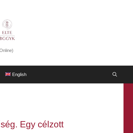
Online)
English
űség. Egy célzott