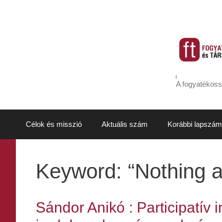
Kilépés
a
tartalomba
A fogyatékoss
Célok és misszió
Aktuális szám
Korábbi lapszám
Keyword:
“Nothing a
Sándor Anikó : Participatív 