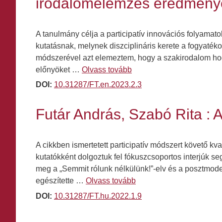
irodalomelemzés eredménye
A tanulmány célja a participatív innovációs folyamat
kutatásnak, melynek diszciplináris kerete a fogyaté
módszerével azt elemeztem, hogy a szakirodalom hogy
előnyöket …
Olvass tovább
DOI:
10.31287/FT.en.2023.2.3
Futár András, Szabó Rita : A
A cikkben ismertetett participatív módszert követő kv
kutatókként dolgoztuk fel fókuszcsoportos interjúk s
meg a „Semmit rólunk nélkülünk!”-elv és a posztmode
egészítette …
Olvass tovább
DOI:
10.31287/FT.hu.2022.1.9