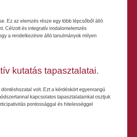
ése. Ez az elemzés része egy több lépcsőből álló
. Célzott és integratív irodalomelemzés
hogy a rendelkezésre álló tanulmányok milyen
ív kutatás tapasztalatai.
tt döntéshozatal volt. Ezt a kérdéskört egyenrangú
módszertannal kapcsolatos tapasztalatainkat osztjuk
icipativitás pontossággal és hitelességgel