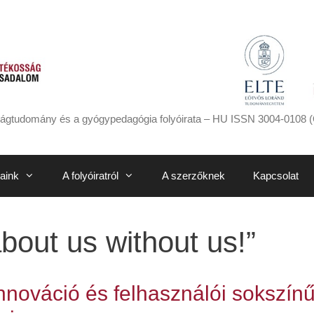
ágtudomány és a gyógypedagógia folyóirata – HU ISSN 3004-0108 (
aink
A folyóiratról
A szerzőknek
Kapcsolat
bout us without us!”
innováció és felhasználói sokszín