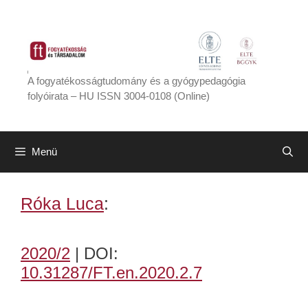
Kilépés
a
tartalomba
A fogyatékosságtudomány és a gyógypedagógia
folyóirata – HU ISSN 3004-0108 (Online)
Menü
Róka Luca
:
2020/2
| DOI:
10.31287/FT.en.2020.2.7