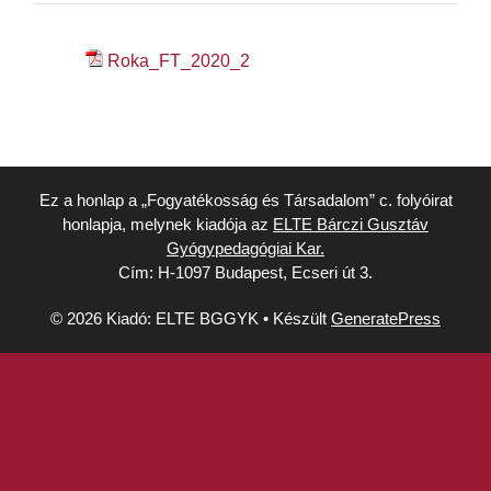
Roka_FT_2020_2
Ez a honlap a „Fogyatékosság és Társadalom” c. folyóirat
honlapja, melynek kiadója az
ELTE Bárczi Gusztáv
Gyógypedagógiai Kar.
Cím: H-1097 Budapest, Ecseri út 3.
© 2026 Kiadó: ELTE BGGYK
• Készült
GeneratePress