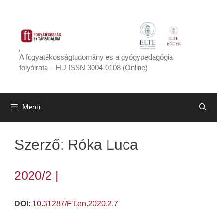
Kilépés
a
tartalomba
A fogyatékosságtudomány és a gyógypedagógia
folyóirata – HU ISSN 3004-0108 (Online)
Menü
Szerző:
Róka Luca
2020/2 |
DOI:
10.31287/FT.en.2020.2.7