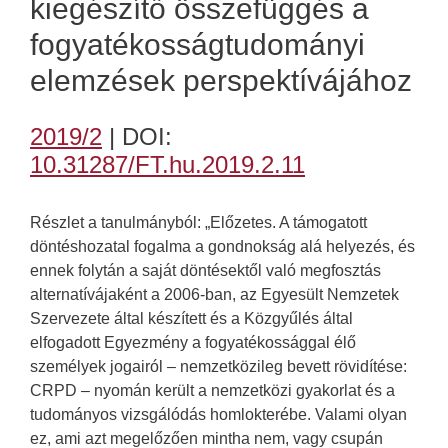
kiegészítő összefüggés a
fogyatékosságtudományi
elemzések perspektívájához
2019/2
| DOI:
10.31287/FT.hu.2019.2.11
Részlet a tanulmányból: „Előzetes. A támogatott
döntéshozatal fogalma a gondnokság alá helyezés, és
ennek folytán a saját döntésektől való megfosztás
alternatívájaként a 2006-ban, az Egyesült Nemzetek
Szervezete által készített és a Közgyűlés által
elfogadott Egyezmény a fogyatékossággal élő
személyek jogairól – nemzetközileg bevett rövidítése:
CRPD – nyomán került a nemzetközi gyakorlat és a
tudományos vizsgálódás homlokterébe. Valami olyan
ez, ami azt megelőzően mintha nem, vagy csupán