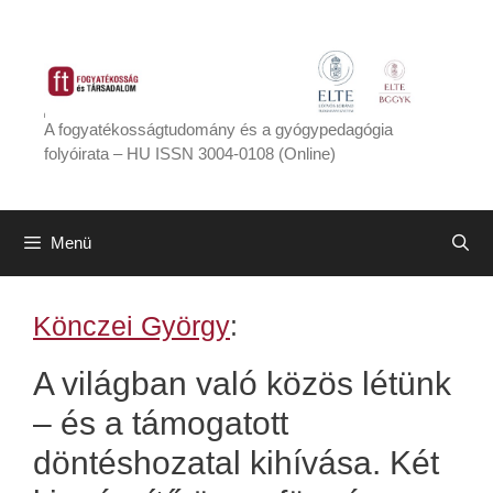
Kilépés
a
tartalomba
A fogyatékosságtudomány és a gyógypedagógia
folyóirata – HU ISSN 3004-0108 (Online)
Menü
Könczei György
:
A világban való közös létünk
– és a támogatott
döntéshozatal kihívása. Két