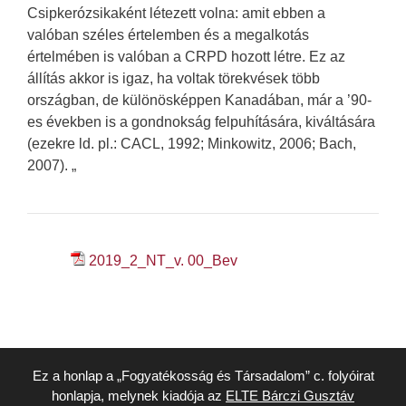
Csipkerózsikaként létezett volna: amit ebben a
valóban széles értelemben és a megalkotás
értelmében is valóban a CRPD hozott létre. Ez az
állítás akkor is igaz, ha voltak törekvések több
országban, de különösképpen Kanadában, már a ’90-
es években is a gondnokság felpuhítására, kiváltására
(ezekre ld. pl.: CACL, 1992; Minkowitz, 2006; Bach,
2007). „
2019_2_NT_v. 00_Bev
Ez a honlap a „Fogyatékosság és Társadalom” c. folyóirat
honlapja, melynek kiadója az
ELTE Bárczi Gusztáv