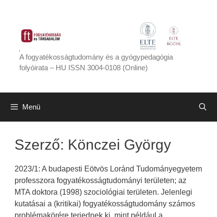
Kilépés
a
tartalomba
A fogyatékosságtudomány és a gyógypedagógia
folyóirata – HU ISSN 3004-0108 (Online)
Menü
Szerző:
Könczei György
2023/1: A budapesti Eötvös Loránd Tudományegyetem
professzora fogyatékosságtudományi területen; az
MTA doktora (1998) szociológiai területen. Jelenlegi
kutatásai a (kritikai) fogyatékosságtudomány számos
problémakörére terjednek ki, mint például a