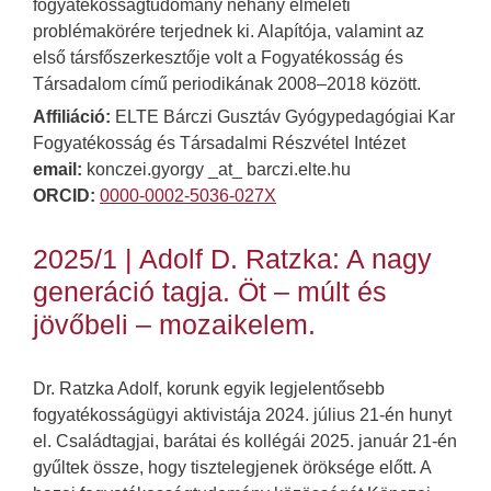
fogyatékosságtudomány néhány elméleti
problémakörére terjednek ki. Alapítója, valamint az
első társfőszerkesztője volt a Fogyatékosság és
Társadalom című periodikának 2008–2018 között.
Affiliáció:
ELTE Bárczi Gusztáv Gyógypedagógiai Kar
Fogyatékosság és Társadalmi Részvétel Intézet
email:
konczei.gyorgy _at_ barczi.elte.hu
ORCID:
0000-0002-5036-027X
2025/1 | Adolf D. Ratzka: A nagy
generáció tagja. Öt – múlt és
jövőbeli – mozaikelem.
Dr. Ratzka Adolf, korunk egyik legjelentősebb
fogyatékosságügyi aktivistája 2024. július 21-én hunyt
el. Családtagjai, barátai és kollégái 2025. január 21-én
gyűltek össze, hogy tisztelegjenek öröksége előtt. A