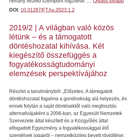
néhány vezető szempont rögzítése. …
Olvass tovább
DOI:
10.31287/FT.hu.2023.1.2
2019/2 | A világban való közös
létünk – és a támogatott
döntéshozatal kihívása. Két
kiegészítő összefüggés a
fogyatékosságtudományi
elemzések perspektívájához
Részlet a tanulmányból: „Előzetes. A támogatott
döntéshozatal fogalma a gondnokság alá helyezés, és
ennek folytán a saját döntésektől való megfosztás
alternatívájaként a 2006-ban, az Egyesült Nemzetek
Szervezete által készített és a Közgyűlés által
elfogadott Egyezmény a fogyatékossággal élő
személyek jogairól – nemzetközileg bevett rövidítése: