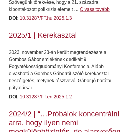
Szövegünk törekvése, hogy a 21. századra
kibontakozott polikrízis elemeit …
Olvass tovább
DOI:
10.31287/FT.hu.2025.1.3
2025/1 | Kerekasztal
2023. november 23-án került megrendezésre a
Gombos Gábor emlékének dedikált 9.
Fogyatékosságtudományi Konferencia. Alább
olvasható a Gombos Gáborról szóló kerekasztal
beszélgetés, melynek résztvevői Gábor jó barátai,
pályatársai.
DOI:
10.31287/FT.en.2025.1.2
2024/2 | “…Próbálok koncentrálni
arra, hogy ilyen nemi
megkülönböztetés, de alapvetően