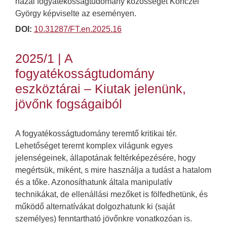
hazai fogyatékosságtudomány közösségét Könczei
György képviselte az eseményen.
DOI:
10.31287/FT.en.2025.16
2025/1 | A
fogyatékosságtudomány
eszköztárai – Kiutak jelenünk,
jövőnk fogságaiból
A fogyatékosságtudomány teremtő kritikai tér.
Lehetőséget teremt komplex világunk egyes
jelenségeinek, állapotának feltérképezésére, hogy
megértsük, miként, s mire használja a tudást a hatalom
és a tőke. Azonosíthatunk általa manipulatív
technikákat, de ellenállási mezőket is fölfedhetünk, és
működő alternatívákat dolgozhatunk ki (saját
személyes) fenntartható jövőnkre vonatkozóan is.