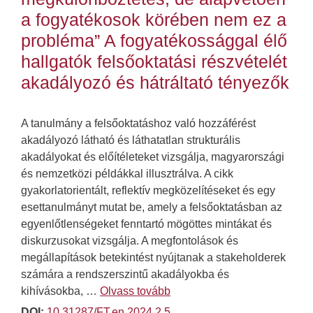
a fogyatékosok körében nem ez a
probléma” A fogyatékossággal élő
hallgatók felsőoktatási részvételét
akadályozó és hátráltató tényezők
A tanulmány a felsőoktatáshoz való hozzáférést
akadályozó látható és láthatatlan strukturális
akadályokat és előítéleteket vizsgálja, magyarországi
és nemzetközi példákkal illusztrálva. A cikk
gyakorlatorientált, reflektív megközelítéseket és egy
esettanulmányt mutat be, amely a felsőoktatásban az
egyenlőtlenségeket fenntartó mögöttes mintákat és
diskurzusokat vizsgálja. A megfontolások és
megállapítások betekintést nyújtanak a stakeholderek
számára a rendszerszintű akadályokba és
kihívásokba, …
Olvass tovább
DOI:
10.31287/FT.en.2024.2.5