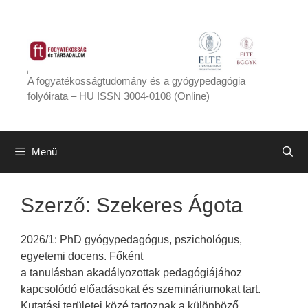
Kilépés
a
tartalomba
A fogyatékosságtudomány és a gyógypedagógia
folyóirata – HU ISSN 3004-0108 (Online)
Menü
Szerző:
Szekeres Ágota
2026/1: PhD gyógypedagógus, pszichológus,
egyetemi docens. Főként
a tanulásban akadályozottak pedagógiájához
kapcsolódó előadásokat és szemináriumokat tart.
Kutatási területei közé tartoznak a különböző