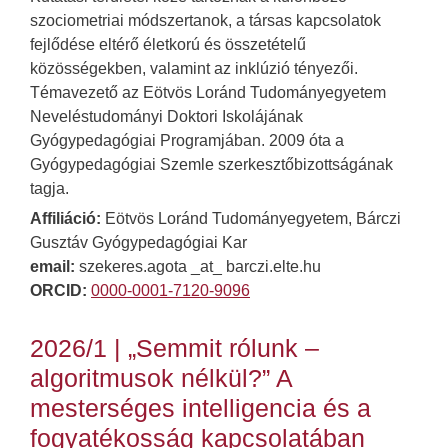
szociometriai módszertanok, a társas kapcsolatok
fejlődése eltérő életkorú és összetételű
közösségekben, valamint az inklúzió tényezői.
Témavezető az Eötvös Loránd Tudományegyetem
Neveléstudományi Doktori Iskolájának
Gyógypedagógiai Programjában. 2009 óta a
Gyógypedagógiai Szemle szerkesztőbizottságának
tagja.
Affiliáció:
Eötvös Loránd Tudományegyetem, Bárczi
Gusztáv Gyógypedagógiai Kar
email:
szekeres.agota _at_ barczi.elte.hu
ORCID:
0000-0001-7120-9096
2026/1 | „Semmit rólunk –
algoritmusok nélkül?” A
mesterséges intelligencia és a
fogyatékosság kapcsolatában