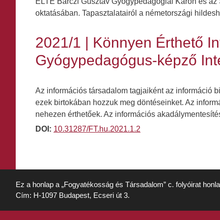
ELTE Bárczi Gusztáv Gyógypedagógiai Karon és az S
oktatásában. Tapasztalatairól a németországi hildesh
2021/1 | Könnyen Érthető In
Gyógypedagógus-képző Int
Az információs társadalom tagjaiként az információ bi
ezek birtokában hozzuk meg döntéseinket. Az informá
nehezen érthetőek. Az információs akadálymentesít
DOI:
10.31287/FT.hu.2021.1.2
Ez a honlap a „Fogyatékosság és Társadalom” c. folyóirat honl
Cím: H-1097 Budapest, Ecseri út 3.