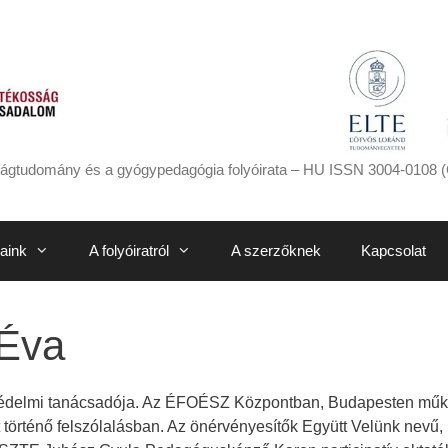
ágtudomány és a gyógypedagógia folyóirata – HU ISSN 3004-0108 (
aink
A folyóiratról
A szerzőknek
Kapcsolat
 Éva
édelmi tanácsadója. Az ÉFOÉSZ Központban, Budapesten működ
 történő felszólalásban. Az önérvényesítők Együtt Velünk nevű,