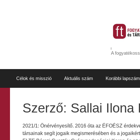
Kilépés
a
tartalomba
A fogyatékoss
Célok és misszió
Aktuális szám
Korábbi lapszám
Szerző:
Sallai Ilona
2021/1: Önérvényesítő. 2016 óta az ÉFOÉSZ érdekv
társainak segít jogaik megismerésében és a jogaikért