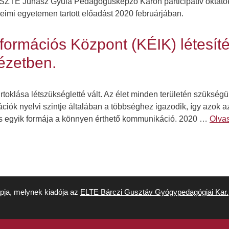
ZTE Juhász Gyula Pedagógusképző Karon participatív oktatók
eimi egyetemen tartott előadást 2020 februárjában.
formációs Központ (KÉIK) létesít
ézetben.
rtoklása létszükségletté vált. Az élet minden területén szükségü
ciók nyelvi szintje általában a többséghez igazodik, így azok 
és egyik formája a könnyen érthető kommunikáció. 2020 …
Olva
apja, melynek kiadója az
ELTE Bárczi Gusztáv Gyógypedagógiai Kar.