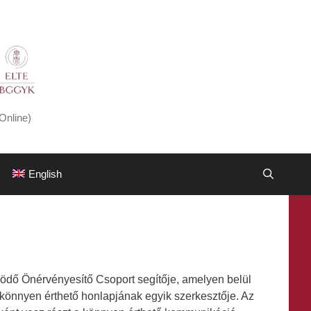
Online)
English
ő Önérvényesítő Csoport segítője, amelyen belül
 könnyen érthető honlapjának egyik szerkesztője. Az