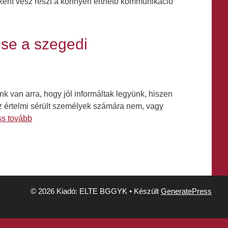
ént vesz részt a könnyen érthető kommunikáció
ése a szegedi
nk van arra, hogy jól informáltak legyünk, hiszen
az értelmi sérült személyek számára nem, vagy
ss tovább
© 2026 Kiadó: ELTE BGGYK
• Készült
GeneratePress