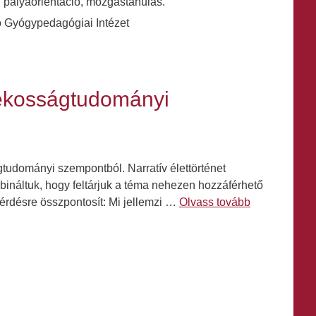
i: pályaorientáció, mozgástanulás.
 Gyógypedagógiai Intézet
tékosságtudományi
tudományi szempontból. Narratív élettörténet
kombináltuk, hogy feltárjuk a téma nehezen hozzáférhető
érdésre összpontosít: Mi jellemzi …
Olvass tovább