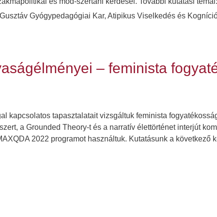
szakmapolitikai és mód-szertani kérdései. További kutatási témá
usztáv Gyógypedagógiai Kar, Atipikus Viselkedés és Kogníció
nyaságélményei – feminista fogya
 kapcsolatos tapasztalatait vizsgáltuk feminista fogyatékosság
módszert, a Grounded Theory-t és a narratív élettörténet interjút 
 A MAXQDA 2022 programot használtuk. Kutatásunk a következő k