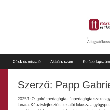
Kilépés
a
tartalomba
A fogyatékoss
Célok és misszió
Aktuális szám
Korábbi lapszám
Szerző:
Papp Gabrie
2025/1: Oligofrénpedagógia-tiflopedagógia szakos g
tanára. Képzésfejlesztési, oktatói fókusza a gyógype