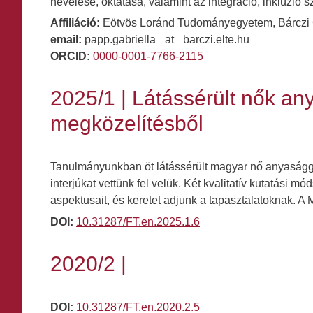
nevelése, oktatása, valamint az integráció, inklúzió 
Affiliáció:
Eötvös Loránd Tudományegyetem, Bárczi G
email:
papp.gabriella _at_ barczi.elte.hu
ORCID:
0000-0001-7766-2115
2025/1 | Látássérült nők a
megközelítésből
Tanulmányunkban öt látássérült magyar nő anyasággal
interjúkat vettünk fel velük. Két kvalitatív kutatási 
aspektusait, és keretet adjunk a tapasztalatoknak.
DOI:
10.31287/FT.en.2025.1.6
2020/2 |
DOI:
10.31287/FT.en.2020.2.5