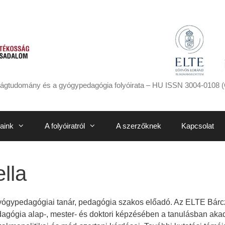
ágtudomány és a gyógypedagógia folyóirata – HU ISSN 3004-0108 (
aink
A folyóiratról
A szerzőknek
Kapcsolat
lla
yógypedagógiai tanár, pedagógia szakos előadó. Az ELTE Bárcz
dagógia alap-, mester- és doktori képzésében a tanulásban akad