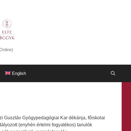
Online)
English
i Gusztáv Gyógypedagógiai Kar dékánja, főiskolai
ályozott (enyhén értelmi fogyatékos) tanulók