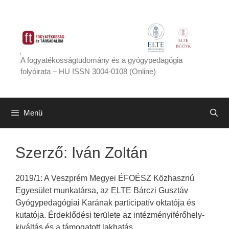
Kilépés
a
tartalomba
A fogyatékosságtudomány és a gyógypedagógia
folyóirata – HU ISSN 3004-0108 (Online)
Menü
Szerző:
Iván Zoltán
2019/1: A Veszprém Megyei ÉFOÉSZ Közhasznú
Egyesület munkatársa, az ELTE Bárczi Gusztáv
Gyógypedagógiai Karának participatív oktatója és
kutatója. Érdeklődési területe az intézményiférőhely-
kiváltás és a támogatott lakhatás.