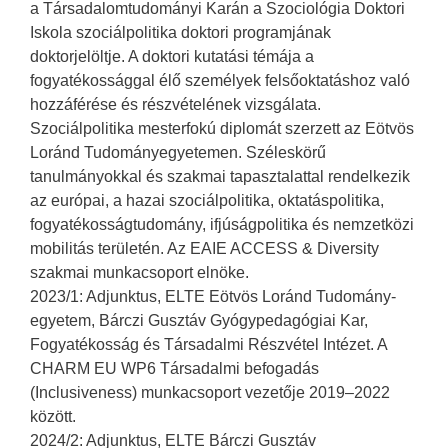
a Társadalomtudományi Karán a Szociológia Doktori
Iskola szociálpolitika doktori programjának
doktorjelöltje. A doktori kutatási témája a
fogyatékossággal élő személyek felsőoktatáshoz való
hozzáférése és részvételének vizsgálata.
Szociálpolitika mesterfokú diplomát szerzett az Eötvös
Loránd Tudományegyetemen. Széleskörű
tanulmányokkal és szakmai tapasztalattal rendelkezik
az európai, a hazai szociálpolitika, oktatáspolitika,
fogyatékosságtudomány, ifjúságpolitika és nemzetközi
mobilitás területén. Az EAIE ACCESS & Diversity
szakmai munkacsoport elnöke.
2023/1: Adjunktus, ELTE Eötvös Loránd Tudomány-
egyetem, Bárczi Gusztáv Gyógypedagógiai Kar,
Fogyatékosság és Társadalmi Részvétel Intézet. A
CHARM EU WP6 Társadalmi befogadás
(Inclusiveness) munkacsoport vezetője 2019–2022
között.
2024/2: Adjunktus, ELTE Bárczi Gusztáv