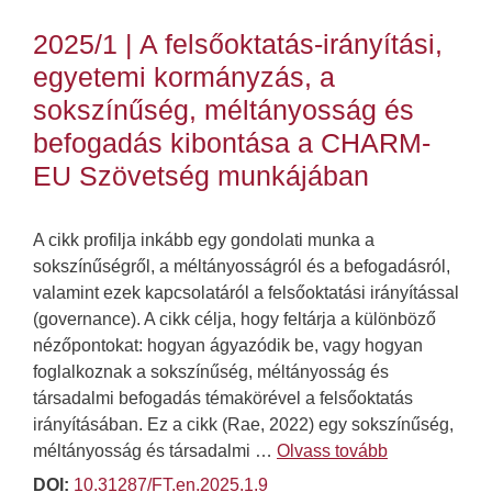
2025/1 | A felsőoktatás-irányítási,
egyetemi kormányzás, a
sokszínűség, méltányosság és
befogadás kibontása a CHARM-
EU Szövetség munkájában
A cikk profilja inkább egy gondolati munka a
sokszínűségről, a méltányosságról és a befogadásról,
valamint ezek kapcsolatáról a felsőoktatási irányítással
(governance). A cikk célja, hogy feltárja a különböző
nézőpontokat: hogyan ágyazódik be, vagy hogyan
foglalkoznak a sokszínűség, méltányosság és
társadalmi befogadás témakörével a felsőoktatás
irányításában. Ez a cikk (Rae, 2022) egy sokszínűség,
méltányosság és társadalmi …
Olvass tovább
DOI:
10.31287/FT.en.2025.1.9