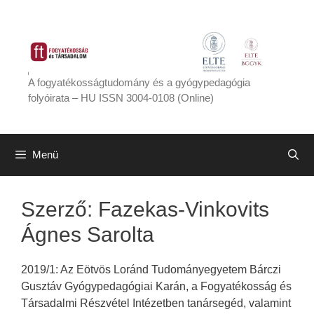
Kilépés
a
tartalomba
A fogyatékosságtudomány és a gyógypedagógia
folyóirata – HU ISSN 3004-0108 (Online)
Menü
Szerző:
Fazekas-Vinkovits
Ágnes Sarolta
2019/1: Az Eötvös Loránd Tudományegyetem Bárczi
Gusztáv Gyógypedagógiai Karán, a Fogyatékosság és
Társadalmi Részvétel Intézetben tanársegéd, valamint