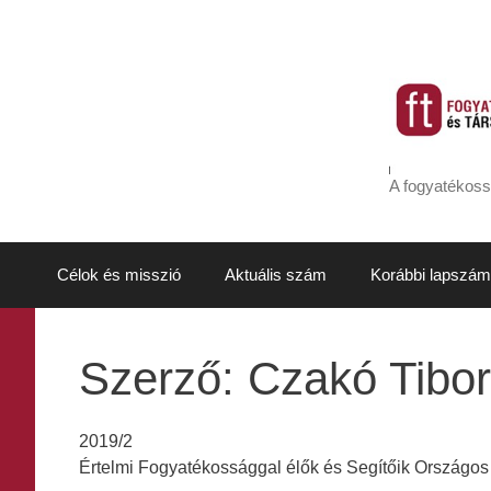
Kilépés
a
tartalomba
A fogyatékoss
Célok és misszió
Aktuális szám
Korábbi lapszám
Szerző:
Czakó Tibor
2019/2
Értelmi Fogyatékossággal élők és Segítőik Országo