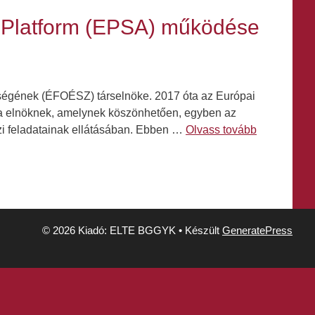
ő Platform (EPSA) működése
tségének (ÉFOÉSZ) társelnöke. 2017 óta az Európai
ta elnöknek, amelynek köszönhetően, egyben az
zi feladatainak ellátásában. Ebben …
Olvass tovább
© 2026 Kiadó: ELTE BGGYK
• Készült
GeneratePress