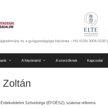
ágtudomány és a gyógypedagógia folyóirata – HU ISSN 3004-0108 (
aink
A folyóiratról
A szerzőknek
Kapcsolat
 Zoltán
s Érdekvédelmi Szövetsége (ÉFOÉSZ), szakmai referens.