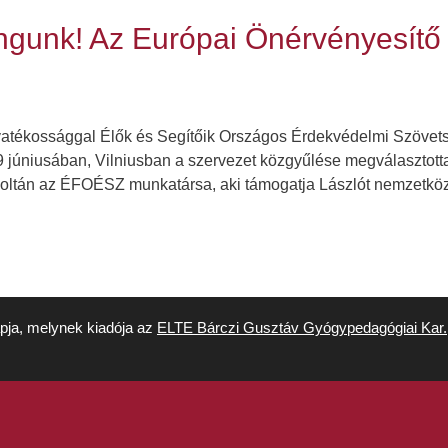
angunk! Az Európai Önérvényesít
gyatékossággal Élők és Segítőik Országos Érdekvédelmi Szöve
9 júniusában, Vilniusban a szervezet közgyűlése megválasztot
r Zoltán az ÉFOÉSZ munkatársa, aki támogatja Lászlót nemzetkö
apja, melynek kiadója az
ELTE Bárczi Gusztáv Gyógypedagógiai Kar.