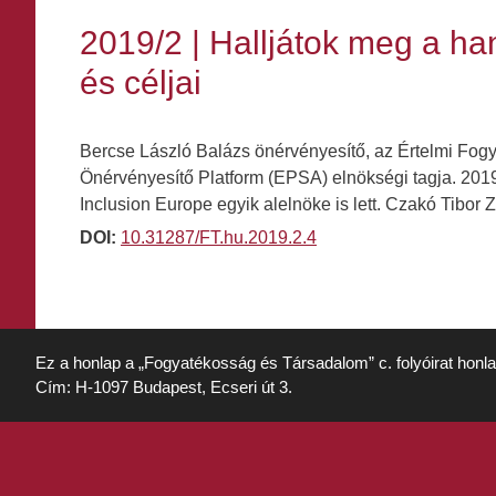
2019/2 | Halljátok meg a h
és céljai
Bercse László Balázs önérvényesítő, az Értelmi Fo
Önérvényesítő Platform (EPSA) elnökségi tagja. 201
Inclusion Europe egyik alelnöke is lett. Czakó Tibo
DOI:
10.31287/FT.hu.2019.2.4
Ez a honlap a „Fogyatékosság és Társadalom” c. folyóirat honl
Cím: H-1097 Budapest, Ecseri út 3.