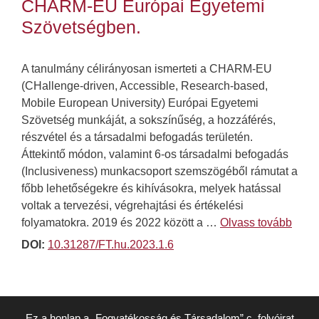
CHARM-EU Európai Egyetemi
Szövetségben.
A tanulmány célirányosan ismerteti a CHARM-EU
(CHallenge-driven, Accessible, Research-based,
Mobile European University) Európai Egyetemi
Szövetség munkáját, a sokszínűség, a hozzáférés,
részvétel és a társadalmi befogadás területén.
Áttekintő módon, valamint 6-os társadalmi befogadás
(Inclusiveness) munkacsoport szemszögéből rámutat a
főbb lehetőségekre és kihívásokra, melyek hatással
voltak a tervezési, végrehajtási és értékelési
folyamatokra. 2019 és 2022 között a …
Olvass tovább
DOI:
10.31287/FT.hu.2023.1.6
Ez a honlap a „Fogyatékosság és Társadalom” c. folyóirat