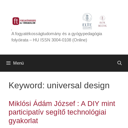
Kilépés
a
tartalomba
A fogyatékosságtudomány és a gyógypedagógia
folyóirata – HU ISSN 3004-0108 (Online)
Menü
Keyword:
universal design
Miklósi Ádám József : A DIY mint
participatív segítő technológiai
gyakorlat