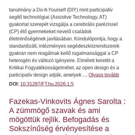
tanulmány a Do-It-Yourself (DIY) mint participatív
segítő technológiai (Assistive Technology, AT)
gyakorlat szerepét vizsgálja a cerebrális parézissel
(CP) élő gyermekeket nevelő családok
életminőségének javításában. Kiindulópontja, hogy a
standardizált, intézményes segédeszközrendszerek
gyakran nem reagálnak kellő rugalmassággal a CP
heterogén és változó igényeire. Elméleti keretét a
Kritikai Fogyatékosságelmélet, az open design és a
participatív design adják, amelyek …
Olvass tovább
DOI:
10.31287/FT.hu.2026.1.5
Fazekas-Vinkovits Ágnes Sarolta :
A zümmögő szavak és ami
mögöttük rejlik. Befogadás és
Sokszínűség érvényesítése a