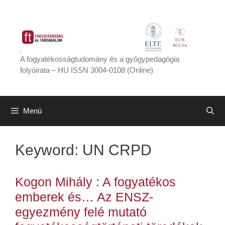
Kilépés
a
tartalomba
A fogyatékosságtudomány és a gyógypedagógia
folyóirata – HU ISSN 3004-0108 (Online)
Menü
Keyword:
UN CRPD
Kogon Mihály : A fogyatékos
emberek és… Az ENSZ-
egyezmény felé mutató