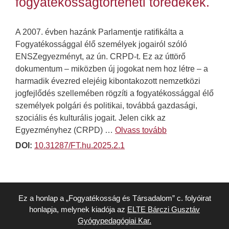
fogyatékosságtörténeti töredékek.
A 2007. évben hazánk Parlamentje ratifikálta a
Fogyatékossággal élő személyek jogairól szóló
ENSZegyezményt, az ún. CRPD-t. Ez az úttörő
dokumentum – miközben új jogokat nem hoz létre – a
harmadik évezred elejéig kibontakozott nemzetközi
jogfejlődés szellemében rögzíti a fogyatékossággal élő
személyek polgári és politikai, továbbá gazdasági,
szociális és kulturális jogait. Jelen cikk az
Egyezményhez (CRPD) …
Olvass tovább
DOI:
10.31287/FT.hu.2025.2.1
Ez a honlap a „Fogyatékosság és Társadalom” c. folyóirat
honlapja, melynek kiadója az
ELTE Bárczi Gusztáv
Gyógypedagógiai Kar.