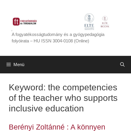
Kilépés
a
tartalomba
A fogyatékosságtudomány és a gyógypedagógia
folyóirata – HU ISSN 3004-0108 (Online)
Menü
Keyword:
the competencies
of the teacher who supports
inclusive education
Berényi Zoltánné : A könnyen