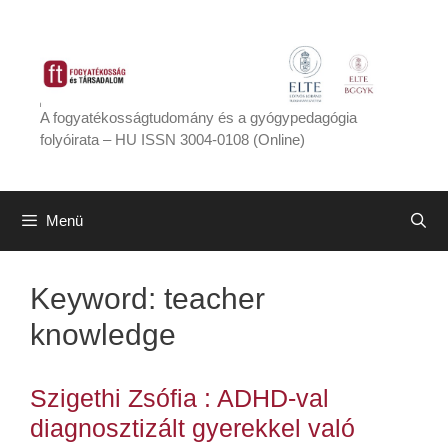
Kilépés
a
tartalomba
A fogyatékosságtudomány és a gyógypedagógia
folyóirata – HU ISSN 3004-0108 (Online)
Menü
Keyword:
teacher
knowledge
Szigethi Zsófia : ADHD-val
diagnosztizált gyerekkel való