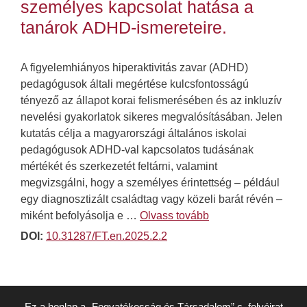
személyes kapcsolat hatása a
tanárok ADHD-ismereteire.
A figyelemhiányos hiperaktivitás zavar (ADHD)
pedagógusok általi megértése kulcsfontosságú
tényező az állapot korai felismerésében és az inkluzív
nevelési gyakorlatok sikeres megvalósításában. Jelen
kutatás célja a magyarországi általános iskolai
pedagógusok ADHD-val kapcsolatos tudásának
mértékét és szerkezetét feltárni, valamint
megvizsgálni, hogy a személyes érintettség – például
egy diagnosztizált családtag vagy közeli barát révén –
miként befolyásolja e …
Olvass tovább
DOI:
10.31287/FT.en.2025.2.2
Ez a honlap a „Fogyatékosság és Társadalom” c. folyóirat