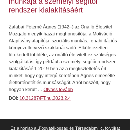
munkája a személyi segítői
rendszer kialakításáért
Zalabai Péterné Ágnes (1942–) az Önálló Életvitel
Mozgalom egyik hazai meghonosítója, a Motiváció
Alapítvány alapítója, szociális munkás, rehabilitációs
környezettervező szaktanácsadó. Elkötelezetten
törekedett többféle, az önálló életvitelhez szükséges
szolgáltatás, így például a személyi segítői rendszer
kialakításáért. 2019-ben az a megtiszteltetés ért
minket, hogy egy interjú keretében Ágnes elmesélte
élettörténetét és munkásságát. Arról beszélt, hogy
hogyan került …
Olvass tovább
DOI:
10.31287/FT.hu.2023.2.4
Ez a honlap a „Fogyatékosság és Társadalom” c. folyóirat