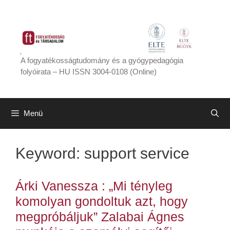
Kilépés
a
tartalomba
A fogyatékosságtudomány és a gyógypedagógia
folyóirata – HU ISSN 3004-0108 (Online)
Menü
Keyword:
support service
Árki Vanessza : „Mi tényleg
komolyan gondoltuk azt, hogy
megpróbáljuk” Zalabai Ágnes