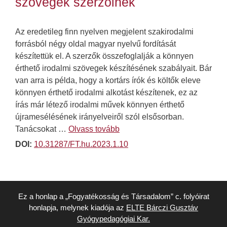
szövegek szerzőinek
Az eredetileg finn nyelven megjelent szakirodalmi
forrásból négy oldal magyar nyelvű fordítását
készítettük el. A szerzők összefoglalják a könnyen
érthető irodalmi szövegek készítésének szabályait. Bár
van arra is példa, hogy a kortárs írók és költők eleve
könnyen érthető irodalmi alkotást készítenek, ez az
írás már létező irodalmi művek könnyen érthető
újramesélésének irányelveiről szól elsősorban.
Tanácsokat …
Olvass tovább
DOI:
10.31287/FT.hu.2023.1.10
Ez a honlap a „Fogyatékosság és Társadalom” c. folyóirat
honlapja, melynek kiadója az
ELTE Bárczi Gusztáv
Gyógypedagógiai Kar.