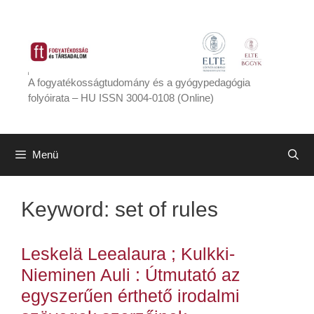
Kilépés
a
tartalomba
A fogyatékosságtudomány és a gyógypedagógia
folyóirata – HU ISSN 3004-0108 (Online)
Menü
Keyword:
set of rules
Leskelä Leealaura ; Kulkki-
Nieminen Auli : Útmutató az
egyszerűen érthető irodalmi