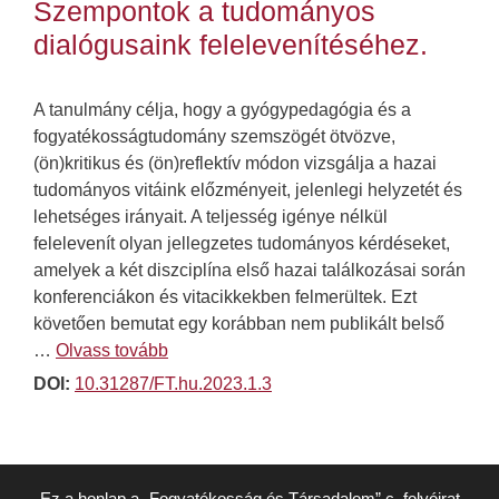
Szempontok a tudományos
dialógusaink felelevenítéséhez.
A tanulmány célja, hogy a gyógypedagógia és a
fogyatékosságtudomány szemszögét ötvözve,
(ön)kritikus és (ön)reflektív módon vizsgálja a hazai
tudományos vitáink előzményeit, jelenlegi helyzetét és
lehetséges irányait. A teljesség igénye nélkül
felelevenít olyan jellegzetes tudományos kérdéseket,
amelyek a két diszciplína első hazai találkozásai során
konferenciákon és vitacikkekben felmerültek. Ezt
követően bemutat egy korábban nem publikált belső
…
Olvass tovább
DOI:
10.31287/FT.hu.2023.1.3
Ez a honlap a „Fogyatékosság és Társadalom” c. folyóirat