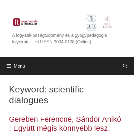
Kilépés
a
tartalomba
A fogyatékosságtudomány és a gyógypedagógia
folyóirata – HU ISSN 3004-0108 (Online)
Menü
Keyword:
scientific
dialogues
Gereben Ferencné, Sándor Anikó
: Együtt mégis könnyebb lesz.