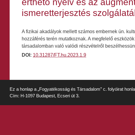
érthető nyelv és az augmen
ismeretterjesztés szolgálat
A fizikai akadályok mellett számos embernek ún. kul
hozzáférés terén mutatkoznak. A megfelelő eszközök b
társadalomban való valódi részvételről beszélhessün
DOI:
10.31287/FT.hu.2023.1.9
Ez a honlap a „Fogyatékosság és Társadalom” c. folyóirat honl
Cím: H-1097 Budapest, Ecseri út 3.