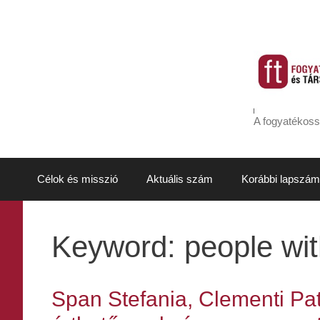
Kilépés
a
tartalomba
A fogyatékoss
Célok és misszió
Aktuális szám
Korábbi lapszám
Keyword:
people wit
Span Stefania, Clementi Pa