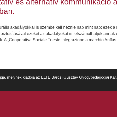
tatív és alternatív kommunikáció
ában.
turális akadályokkal is szembe kell néznie nap mint nap: ezek 
iztosításával ezeket az akadályokat is felszámolhatjuk annak é
k. A „Cooperativa Sociale Trieste Integrazione a marchio Anffa
apja, melynek kiadója az
ELTE Bárczi Gusztáv Gyógypedagógiai Kar.