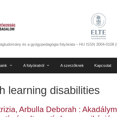
ágtudomány és a gyógypedagógia folyóirata – HU ISSN 3004-0108 (
aink
A folyóiratról
A szerzőknek
Kapcsolat
h learning disabilities
trizia, Arbulla Deborah : Akadál