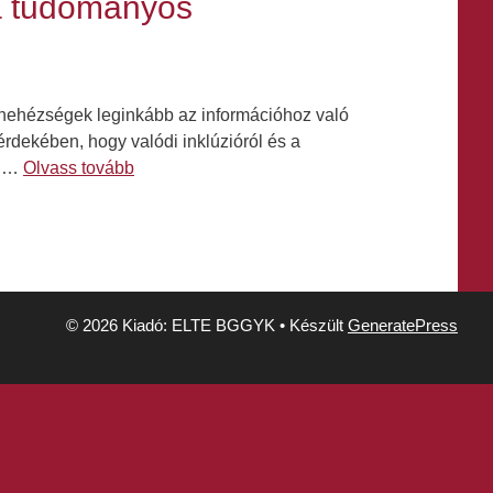
 a tudományos
a nehézségek leginkább az információhoz való
rdekében, hogy valódi inklúzióról és a
s …
Olvass tovább
© 2026 Kiadó: ELTE BGGYK
• Készült
GeneratePress