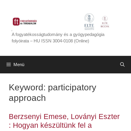
Kilépés
a
tartalomba
A fogyatékosságtudomány és a gyógypedagógia
folyóirata – HU ISSN 3004-0108 (Online)
Menü
Keyword:
participatory
approach
Berzsenyi Emese, Loványi Eszter
: Hogyan készültünk fel a