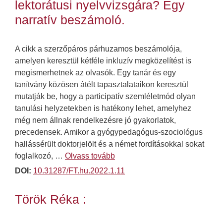
lektorátusi nyelvvizsgára? Egy
narratív beszámoló.
A cikk a szerzőpáros párhuzamos beszámolója,
amelyen keresztül kétféle inkluzív megközelítést is
megismerhetnek az olvasók. Egy tanár és egy
tanítvány közösen átélt tapasztalataikon keresztül
mutatják be, hogy a participatív szemléletmód olyan
tanulási helyzetekben is hatékony lehet, amelyhez
még nem állnak rendelkezésre jó gyakorlatok,
precedensek. Amikor a gyógypedagógus-szociológus
hallássérült doktorjelölt és a német fordításokkal sokat
foglalkozó, …
Olvass tovább
DOI:
10.31287/FT.hu.2022.1.11
Török Réka :