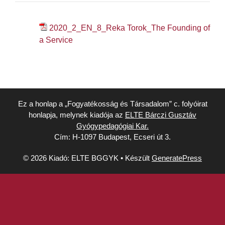
2020_2_EN_8_Reka Torok_The Founding of
a Service
Ez a honlap a „Fogyatékosság és Társadalom” c. folyóirat
honlapja, melynek kiadója az
ELTE Bárczi Gusztáv
Gyógypedagógiai Kar.
Cím: H-1097 Budapest, Ecseri út 3.
© 2026 Kiadó: ELTE BGGYK
• Készült
GeneratePress