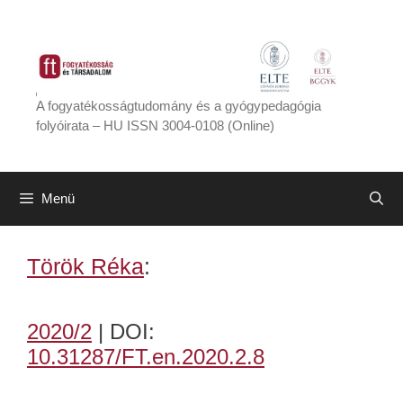
Kilépés
a
tartalomba
A fogyatékosságtudomány és a gyógypedagógia
folyóirata – HU ISSN 3004-0108 (Online)
Menü
Török Réka
:
2020/2
| DOI:
10.31287/FT.en.2020.2.8