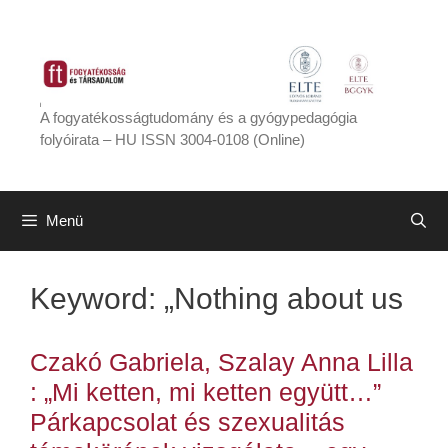
Kilépés
a
tartalomba
A fogyatékosságtudomány és a gyógypedagógia
folyóirata – HU ISSN 3004-0108 (Online)
Menü
Keyword:
„Nothing about us
Czakó Gabriela, Szalay Anna Lilla
: „Mi ketten, mi ketten együtt…”
Párkapcsolat és szexualitás