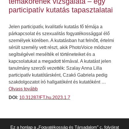
témakörének vizsgálata – egy
participatív kutatás tapasztalatai
Jelen participatív, kvalitatív kutatás fő témája a
párkapcsolat és szexualitás fogyatékossággal élő
személyek körében. A kutatásban hat felnőtt, értelmi
sérült személy vett részt, akik PhotoVoice módszer
segítségével mesélték el történeteiket és a
kapcsolatukat a megadott témával. A kutatást jelen
tanulmány szerzői vezették: Szalay Anna Lilla
participatív kutatótársként, Czakó Gabriela pedig
szakdolgozatot író hallgatóként és kutatóként …
Olvass tovább
DOI:
10.31287/FT.hu.2023.1.7
Ez a honlap a „Fogyatékosság és Társadalom” c. folyóirat