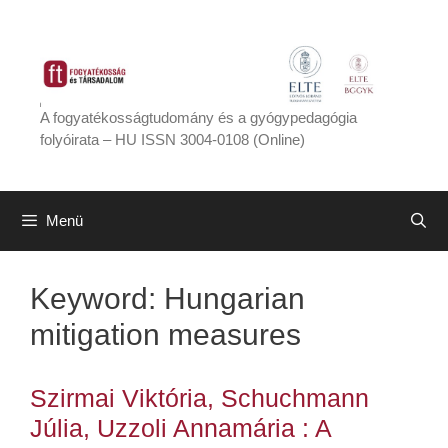
Kilépés
a
tartalomba
A fogyatékosságtudomány és a gyógypedagógia
folyóirata – HU ISSN 3004-0108 (Online)
Menü
Keyword:
Hungarian
mitigation measures
Szirmai Viktória, Schuchmann
Júlia, Uzzoli Annamária : A