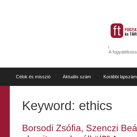
Kilépés
a
tartalomba
A fogyatékoss
Célok és misszió
Aktuális szám
Korábbi lapszám
Keyword:
ethics
Borsodi Zsófia, Szenczi Beá