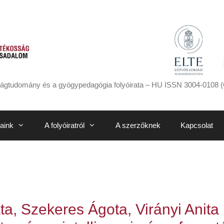
ágtudomány és a gyógypedagógia folyóirata – HU ISSN 3004-0108 (
aink
A folyóiratról
A szerzőknek
Kapcsolat
ta, Szekeres Ágota, Virányi Anita 