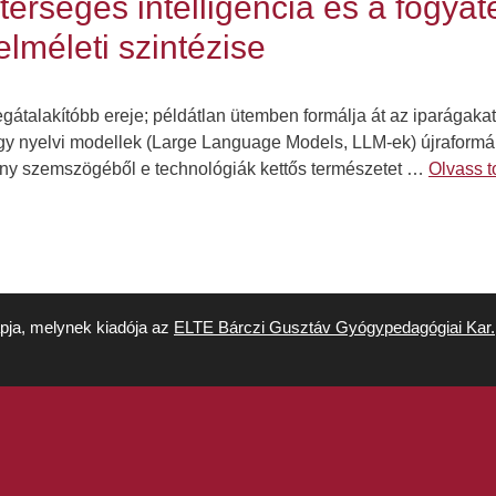
terséges intelligencia és a fogy
lméleti szintézise
legátalakítóbb ereje; példátlan ütemben formálja át az iparágak
gy nyelvi modellek (Large Language Models, LLM-ek) újraformál
mány szemszögéből e technológiák kettős természetet …
Olvass 
apja, melynek kiadója az
ELTE Bárczi Gusztáv Gyógypedagógiai Kar.