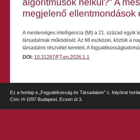
algoritmusok nélkül?” A mes
megjelenő ellentmondások e
A mesterséges intelligencia (MI) a 21. század egyik 
társadalmak működését. Az MI eszközei, köztük a na
társadalmi részvétel kereteit. A fogyatékosságtudo
DOI:
10.31287/FT.en.2026.1.1
Ez a honlap a „Fogyatékosság és Társadalom” c. folyóirat honl
Cím: H-1097 Budapest, Ecseri út 3.