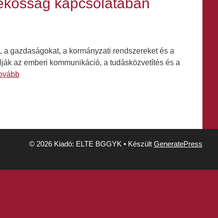
atékosság kapcsolatában
at, a gazdaságokat, a kormányzati rendszereket és a
ják az emberi kommunikáció, a tudásközvetítés és a
tovább
© 2026 Kiadó: ELTE BGGYK
• Készült
GeneratePress