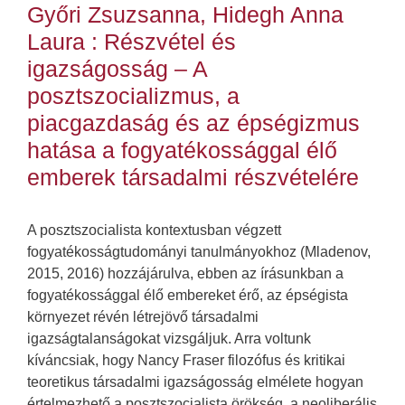
Győri Zsuzsanna, Hidegh Anna
Laura : Részvétel és
igazságosság – A
posztszocializmus, a
piacgazdaság és az épségizmus
hatása a fogyatékossággal élő
emberek társadalmi részvételére
A posztszocialista kontextusban végzett
fogyatékosságtudományi tanulmányokhoz (Mladenov,
2015, 2016) hozzájárulva, ebben az írásunkban a
fogyatékossággal élő embereket érő, az épségista
környezet révén létrejövő társadalmi
igazságtalanságokat vizsgáljuk. Arra voltunk
kíváncsiak, hogy Nancy Fraser filozófus és kritikai
teoretikus társadalmi igazságosság elmélete hogyan
értelmezhető a posztszocialista örökség, a neoliberális