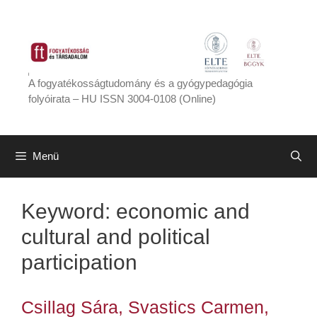
Kilépés
a
tartalomba
A fogyatékosságtudomány és a gyógypedagógia
folyóirata – HU ISSN 3004-0108 (Online)
Menü
Keyword:
economic and
cultural and political
participation
Csillag Sára, Svastics Carmen,