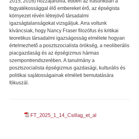
2015, 2016) hozzájárulva, ebben az írásunkban a
fogyatékossággal élő embereket érő, az épségista
környezet révén létrejövő társadalmi
igazságtalanságokat vizsgáljuk. Arra voltunk
kíváncsiak, hogy Nancy Fraser filozófus és kritikai
teoretikus társadalmi igazságosság elmélete hogyan
értelmezhető a posztszocialista örökség, a neoliberális
piacgazdaság és az épségizmus hármas
szempontrendszerében. A tanulmány a
posztszocialista épségizmus gazdasági, kulturális és
politikai sajátosságainak elméleti bemutatására
fókuszál.
FT_2025_1_14_Csillag_et_al