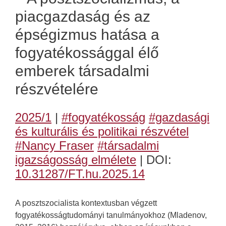
piacgazdaság és az
épségizmus hatása a
fogyatékossággal élő
emberek társadalmi
részvételére
2025/1
|
#fogyatékosság
#gazdasági
és kulturális és politikai részvétel
#Nancy Fraser
#társadalmi
igazságosság elmélete
| DOI:
10.31287/FT.hu.2025.14
A posztszocialista kontextusban végzett
fogyatékosságtudományi tanulmányokhoz (Mladenov,