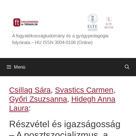
Kilépés
a
tartalomba
A fogyatékosságtudomány és a gyógypedagógia
folyóirata – HU ISSN 3004-0108 (Online)
Menü
Csillag Sára
,
Svastics Carmen
,
Győri Zsuzsanna
,
Hidegh Anna
Laura
:
Részvétel és igazságosság
– A posztszocializmus, a