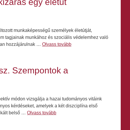
izárás egy életút
ltozott munkaképességű személyek életútját,
lom tagjainak munkához és szociális védelemhez való
ívan hozzájárulnak …
Olvass tovább
esz. Szempontok a
ektív módon vizsgálja a hazai tudományos vitáink
mányos kérdéseket, amelyek a két diszciplína első
ikált belső …
Olvass tovább