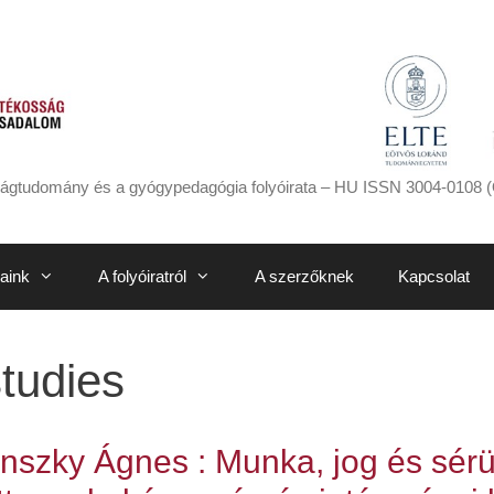
ágtudomány és a gyógypedagógia folyóirata – HU ISSN 3004-0108 (
aink
A folyóiratról
A szerzőknek
Kapcsolat
studies
sánszky Ágnes : Munka, jog és sér