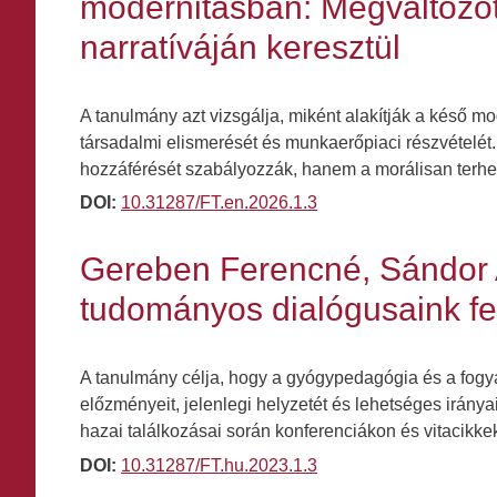
modernitásban: Megváltozot
narratíváján keresztül
A tanulmány azt vizsgálja, miként alakítják a késő
társadalmi elismerését és munkaerőpiaci részvételé
hozzáférését szabályozzák, hanem a morálisan terhel
DOI:
10.31287/FT.en.2026.1.3
Gereben Ferencné, Sándor 
tudományos dialógusaink fe
A tanulmány célja, hogy a gyógypedagógia és a fogya
előzményeit, jelenlegi helyzetét és lehetséges iránya
hazai találkozásai során konferenciákon és vitacikk
DOI:
10.31287/FT.hu.2023.1.3