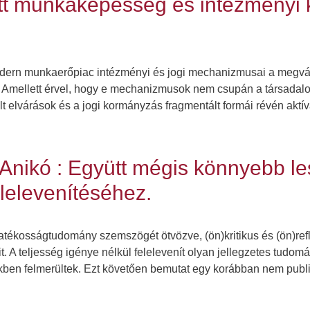
t munkaképesség és intézményi k
 modern munkaerőpiac intézményi és jogi mechanizmusai a megvá
t. Amellett érvel, hogy e mechanizmusok nem csupán a társada
t elvárások és a jogi kormányzás fragmentált formái révén akt
Anikó : Együtt mégis könnyebb l
lelevenítéséhez.
tékosságtudomány szemszögét ötvözve, (ön)kritikus és (ön)refl
it. A teljesség igénye nélkül felelevenít olyan jellegzetes tudo
ekben felmerültek. Ezt követően bemutat egy korábban nem publ