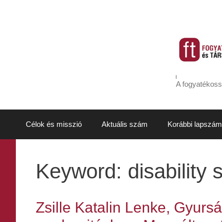
Kilépés
a
tartalomba
A fogyatékoss
Célok és misszió
Aktuális szám
Korábbi lapszám
Keyword:
disability 
Zsille Katalin Lenke, Gyur