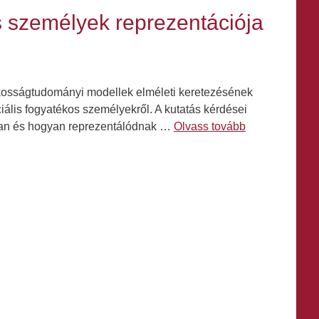
s személyek reprezentációja
tékosságtudományi modellek elméleti keretezésének
iális fogyatékos személyekről. A kutatás kérdései
yban és hogyan reprezentálódnak …
Olvass tovább