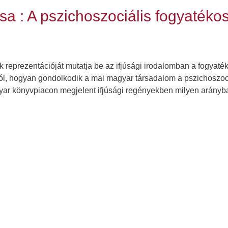
sa : A pszichoszociális fogyatéko
 reprezentációját mutatja be az ifjúsági irodalomban a fogya
rról, hogyan gondolkodik a mai magyar társadalom a pszichoszoc
agyar könyvpiacon megjelent ifjúsági regényekben milyen arán