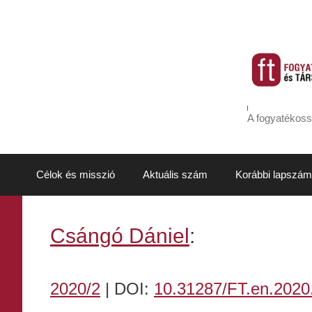
Kilépés
a
tartalomba
A fogyatékoss
Célok és misszió
Aktuális szám
Korábbi lapszám
Csángó Dániel
:
2020/2
| DOI:
10.31287/FT.en.2020