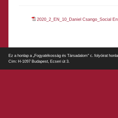
2020_2_EN_10_Daniel Csango_Social Ent
Ez a honlap a „Fogyatékosság és Társadalom” c. folyóirat honl
Cím: H-1097 Budapest, Ecseri út 3.