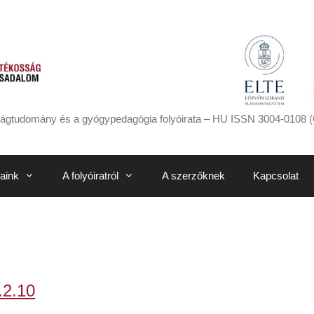
ágtudomány és a gyógypedagógia folyóirata – HU ISSN 3004-0108 (
aink
A folyóiratról
A szerzőknek
Kapcsolat
.2.10