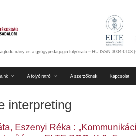
ágtudomány és a gyógypedagógia folyóirata – HU ISSN 3004-0108 (
aink
A folyóiratról
A szerzőknek
Kapcsolat
 interpreting
ta, Eszenyi Réka : „Kommunikáci