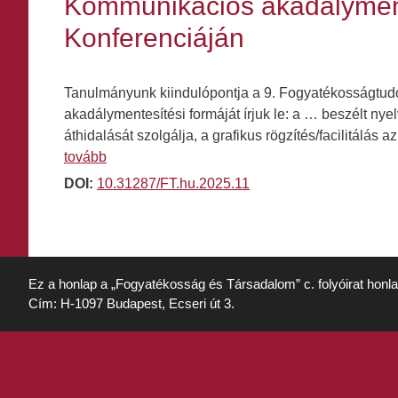
Kommunikációs akadálymen
Konferenciáján
Tanulmányunk kiindulópontja a 9. Fogyatékosságtud
akadálymentesítési formáját írjuk le: a … beszélt nyel
áthidalását szolgálja, a grafikus rögzítés/facilitálá
tovább
DOI:
10.31287/FT.hu.2025.11
Ez a honlap a „Fogyatékosság és Társadalom” c. folyóirat honl
Cím: H-1097 Budapest, Ecseri út 3.