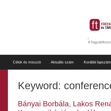
Kilépés
a
tartalomba
A fogyatékoss
Célok és misszió
Aktuális szám
Korábbi lapszám
Keyword:
conference
Bányai Borbála, Lakos Rená