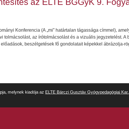
tesítés az ELTE BGGyK 9. Fogy
ományi Konferencia (A „mi” határtalan tágassága címmel), am
vi tolmácsolást, az írótolmácsolást és a vizuális jegyzetelést. A
s az előadások, beszélgetések fő gondolatait képekkel ábrázolja-r
apja, melynek kiadója az
ELTE Bárczi Gusztáv Gyógypedagógiai Kar.