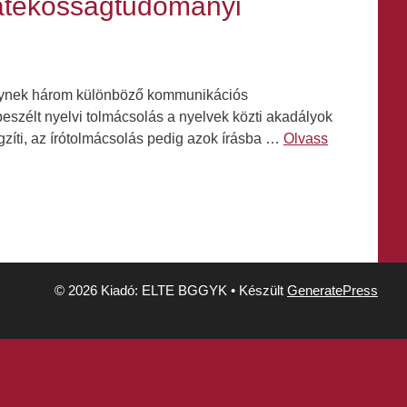
atékosságtudományi
elynek három különböző kommunikációs
 beszélt nyelvi tolmácsolás a nyelvek közti akadályok
ögzíti, az írótolmácsolás pedig azok írásba …
Olvass
© 2026 Kiadó: ELTE BGGYK
• Készült
GeneratePress