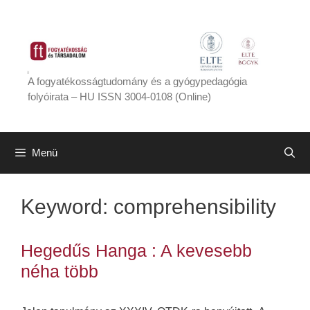
Kilépés
a
tartalomba
A fogyatékosságtudomány és a gyógypedagógia
folyóirata – HU ISSN 3004-0108 (Online)
Menü
Keyword:
comprehensibility
Hegedűs Hanga : A kevesebb
néha több