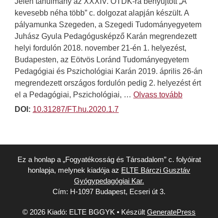
Jelen tanulmány az XXXIV. OTDK-ra benyújtott „A
kevesebb néha több” c. dolgozat alapján készült. A
pályamunka Szegeden, a Szegedi Tudományegyetem
Juhász Gyula Pedagógusképző Karán megrendezett
helyi fordulón 2018. november 21-én 1. helyezést,
Budapesten, az Eötvös Loránd Tudományegyetem
Pedagógiai és Pszichológiai Karán 2019. április 26-án
megrendezett országos fordulón pedig 2. helyezést ért
el a Pedagógiai, Pszichológiai, …
Olvass tovább
DOI:
10.31287/FT.hu.2020.1.7
Ez a honlap a „Fogyatékosság és Társadalom” c. folyóirat
honlapja, melynek kiadója az
ELTE Bárczi Gusztáv
Gyógypedagógiai Kar.
Cím: H-1097 Budapest, Ecseri út 3.
© 2026 Kiadó: ELTE BGGYK
• Készült
GeneratePress