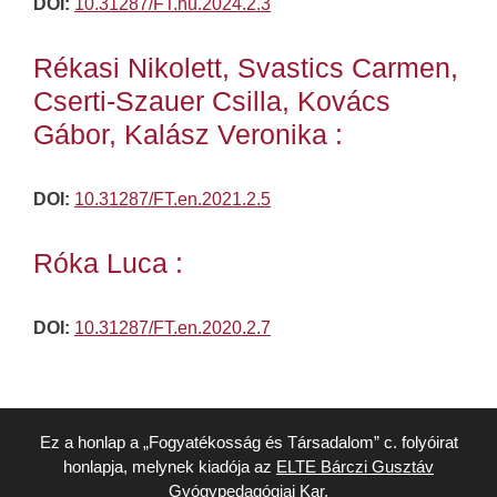
DOI:
10.31287/FT.hu.2024.2.3
Rékasi Nikolett, Svastics Carmen,
Cserti-Szauer Csilla, Kovács
Gábor, Kalász Veronika :
DOI:
10.31287/FT.en.2021.2.5
Róka Luca :
DOI:
10.31287/FT.en.2020.2.7
Ez a honlap a „Fogyatékosság és Társadalom” c. folyóirat
honlapja, melynek kiadója az
ELTE Bárczi Gusztáv
Gyógypedagógiai Kar.