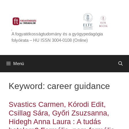
Kilépés
a
tartalomba
A fogyatékosságtudomány és a gyógypedagógia
folyóirata – HU ISSN 3004-0108 (Online)
Menü
Keyword:
career guidance
Svastics Carmen, Kórodi Edit,
Csillag Sára, Győri Zsuzsanna,
Hidegh Anna Laura : A tudás