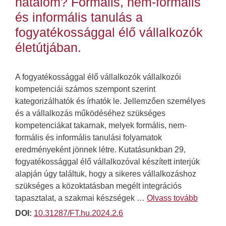
hatalom? Formális, nem-formális
és informális tanulás a
fogyatékossággal élő vállalkozók
életútjában.
A fogyatékossággal élő vállalkozók vállalkozói
kompetenciái számos szempont szerint
kategorizálhatók és írhatók le. Jellemzően személyes
és a vállalkozás működéséhez szükséges
kompetenciákat takarnak, melyek formális, nem-
formális és informális tanulási folyamatok
eredményeként jönnek létre. Kutatásunkban 29,
fogyatékossággal élő vállalkozóval készített interjúk
alapján úgy találtuk, hogy a sikeres vállalkozáshoz
szükséges a közoktatásban megélt integrációs
tapasztalat, a szakmai készségek …
Olvass tovább
DOI:
10.31287/FT.hu.2024.2.6