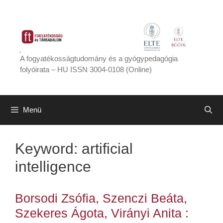
Kilépés
a
tartalomba
A fogyatékosságtudomány és a gyógypedagógia
folyóirata – HU ISSN 3004-0108 (Online)
Menü
Keyword:
artificial
intelligence
Borsodi Zsófia, Szenczi Beáta,
Szekeres Ágota, Virányi Anita :