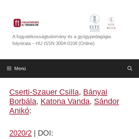
Kilépés
a
tartalomba
A fogyatékosságtudomány és a gyógypedagógia
folyóirata – HU ISSN 3004-0108 (Online)
Menü
Cserti-Szauer Csilla
,
Bányai
Borbála
,
Katona Vanda
,
Sándor
Anikó
:
2020/2
| DOI: