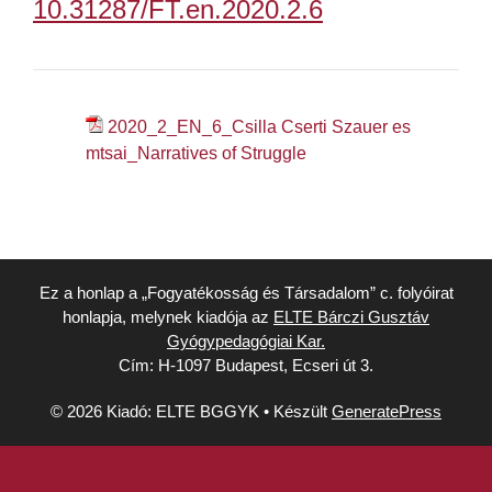
10.31287/FT.en.2020.2.6
2020_2_EN_6_Csilla Cserti Szauer es
mtsai_Narratives of Struggle
Ez a honlap a „Fogyatékosság és Társadalom” c. folyóirat
honlapja, melynek kiadója az
ELTE Bárczi Gusztáv
Gyógypedagógiai Kar.
Cím: H-1097 Budapest, Ecseri út 3.
© 2026 Kiadó: ELTE BGGYK
• Készült
GeneratePress