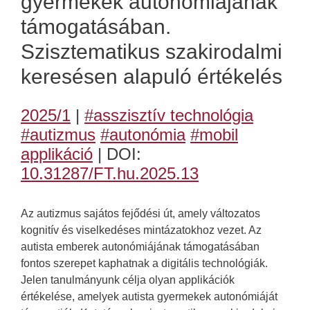
gyermekek autonómiájának
támogatásában.
Szisztematikus szakirodalmi
keresésen alapuló értékelés
2025/1
|
#asszisztív technológia
#autizmus
#autonómia
#mobil
applikáció
| DOI:
10.31287/FT.hu.2025.13
Az autizmus sajátos fejődési út, amely változatos
kognitív és viselkedéses mintázatokhoz vezet. Az
autista emberek autonómiájának támogatásában
fontos szerepet kaphatnak a digitális technológiák.
Jelen tanulmányunk célja olyan applikációk
értékelése, amelyek autista gyermekek autonómiáját