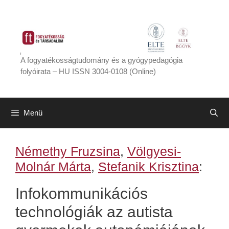
Kilépés
a
tartalomba
A fogyatékosságtudomány és a gyógypedagógia
folyóirata – HU ISSN 3004-0108 (Online)
Menü
Némethy Fruzsina
,
Völgyesi-
Molnár Márta
,
Stefanik Krisztina
:
Infokommunikációs
technológiák az autista