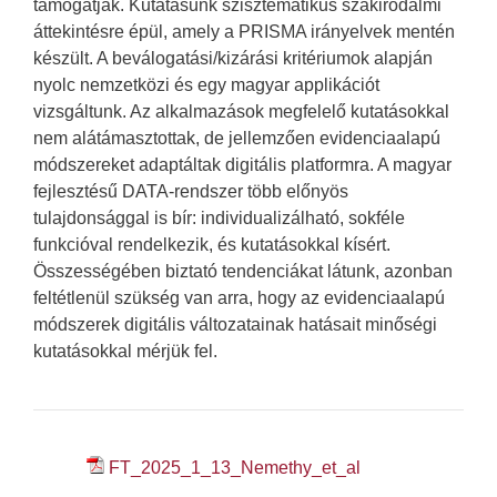
támogatják. Kutatásunk szisztematikus szakirodalmi
áttekintésre épül, amely a PRISMA irányelvek mentén
készült. A beválogatási/kizárási kritériumok alapján
nyolc nemzetközi és egy magyar applikációt
vizsgáltunk. Az alkalmazások megfelelő kutatásokkal
nem alátámasztottak, de jellemzően evidenciaalapú
módszereket adaptáltak digitális platformra. A magyar
fejlesztésű DATA-rendszer több előnyös
tulajdonsággal is bír: individualizálható, sokféle
funkcióval rendelkezik, és kutatásokkal kísért.
Összességében biztató tendenciákat látunk, azonban
feltétlenül szükség van arra, hogy az evidenciaalapú
módszerek digitális változatainak hatásait minőségi
kutatásokkal mérjük fel.
FT_2025_1_13_Nemethy_et_al