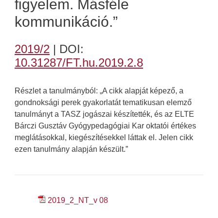
figyelem. Másféle
kommunikáció.”
2019/2
| DOI:
10.31287/FT.hu.2019.2.8
Részlet a tanulmányból: „A cikk alapját képező, a
gondnoksági perek gyakorlatát tematikusan elemző
tanulmányt a TASZ jogászai készítették, és az ELTE
Bárczi Gusztáv Gyógypedagógiai Kar oktatói értékes
meglátásokkal, kiegészítésekkel láttak el. Jelen cikk
ezen tanulmány alapján készült.”
2019_2_NT_v 08