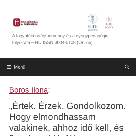
Kilépés
a
tartalomba
A fogyatékosságtudomány és a gyógypedagógia
folyóirata – HU ISSN 3004-0108 (Online)
Menü
Boros Ilona
:
„Értek. Érzek. Gondolkozom.
Hogy elmondhassam
valakinek, ahhoz idő kell, és