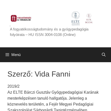
Kilépés
a
tartalomba
A fogyatékosságtudomány és a gyógypedagógia
folyóirata – HU ISSN 3004-0108 (Online)
Menü
Szerző:
Vida Fanni
2019/2
Az ELTE Bárczi Gusztáv Gyógypedagógiai Karának
mesterképzésen tanuló hallgatója. Jelenleg a
köznevelés területén, a Fejér Megyei Pedagógiai
Szakszolgálat Sárbogárdi Tagintézményében