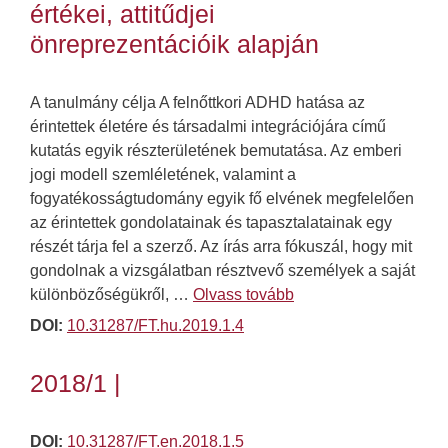
értékei, attitűdjei
önreprezentációik alapján
A tanulmány célja A felnőttkori ADHD hatása az
érintettek életére és társadalmi integrációjára című
kutatás egyik részterületének bemutatása. Az emberi
jogi modell szemléletének, valamint a
fogyatékosságtudomány egyik fő elvének megfelelően
az érintettek gondolatainak és tapasztalatainak egy
részét tárja fel a szerző. Az írás arra fókuszál, hogy mit
gondolnak a vizsgálatban résztvevő személyek a saját
különbözőségükről, …
Olvass tovább
DOI:
10.31287/FT.hu.2019.1.4
2018/1 |
DOI:
10.31287/FT.en.2018.1.5