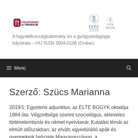
Kilépés
a
tartalomba
A fogyatékosságtudomány és a gyógypedagógia
folyóirata – HU ISSN 3004-0108 (Online)
Menü
Szerző:
Szücs Marianna
2019/1: Egyetemi adjunktus, az ELTE BGGYK oktatója
1984 óta. Végzettsége szerint szociológus, okleveles
történelemtanár és német nyelvtanár. Kutatási témái az
elmúlt időszakban: az elvált, egyedülálló apák és
gyermekeik helyzete Magyarországon, a