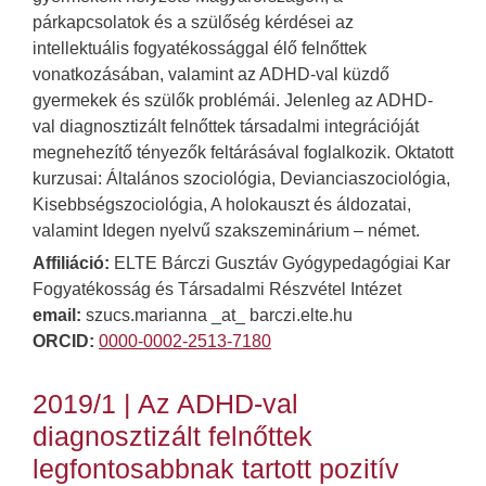
párkapcsolatok és a szülőség kérdései az
intellektuális fogyatékossággal élő felnőttek
vonatkozásában, valamint az ADHD-val küzdő
gyermekek és szülők problémái. Jelenleg az ADHD-
val diagnosztizált felnőttek társadalmi integrációját
megnehezítő tényezők feltárásával foglalkozik. Oktatott
kurzusai: Általános szociológia, Devianciaszociológia,
Kisebbségszociológia, A holokauszt és áldozatai,
valamint Idegen nyelvű szakszeminárium – német.
Affiliáció:
ELTE Bárczi Gusztáv Gyógypedagógiai Kar
Fogyatékosság és Társadalmi Részvétel Intézet
email:
szucs.marianna _at_ barczi.elte.hu
ORCID:
0000-0002-2513-7180
2019/1 | Az ADHD-val
diagnosztizált felnőttek
legfontosabbnak tartott pozitív