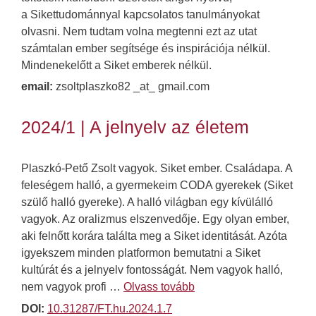
a Sikettudománnyal kapcsolatos tanulmányokat
olvasni. Nem tudtam volna megtenni ezt az utat
számtalan ember segítsége és inspirációja nélkül.
Mindenekelőtt a Siket emberek nélkül.
email:
zsoltplaszko82 _at_ gmail.com
2024/1 | A jelnyelv az életem
Plaszkó-Pető Zsolt vagyok. Siket ember. Családapa. A
feleségem halló, a gyermekeim CODA gyerekek (Siket
szülő halló gyereke). A halló világban egy kívülálló
vagyok. Az oralizmus elszenvedője. Egy olyan ember,
aki felnőtt korára találta meg a Siket identitását. Azóta
igyekszem minden platformon bemutatni a Siket
kultúrát és a jelnyelv fontosságát. Nem vagyok halló,
nem vagyok profi …
Olvass tovább
DOI:
10.31287/FT.hu.2024.1.7