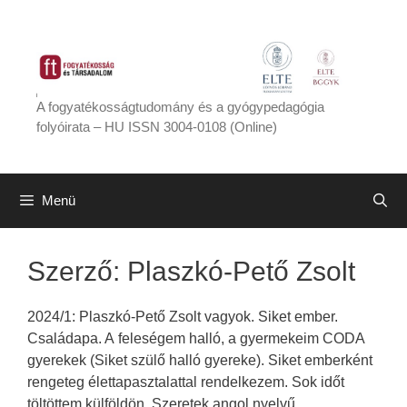
Kilépés
a
tartalomba
A fogyatékosságtudomány és a gyógypedagógia
folyóirata – HU ISSN 3004-0108 (Online)
Menü
Szerző:
Plaszkó-Pető Zsolt
2024/1: Plaszkó-Pető Zsolt vagyok. Siket ember.
Családapa. A feleségem halló, a gyermekeim CODA
gyerekek (Siket szülő halló gyereke). Siket emberként
rengeteg élettapasztalattal rendelkezem. Sok időt
töltöttem külföldön. Szeretek angol nyelvű,