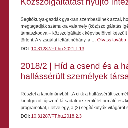
Közszolgáltatást nyújtó inté
Segítőkutya-gazdák gyakran szembesülnek azzal, hogy
megtagadják számukra valamely (köz)szolgálatás igé
támaszkodva – közszolgáltatók képviselőivel készült
történt. A vizsgálat feltárt néhány, a …
Olvass tovább
DOI:
10.31287/FT.hu.2021.1.13
2018/2 | Híd a csend és a h
hallássérült személyek tár
Részlet a tanulmányból: „A cikk a hallássérült szemé
kidolgozott újszerű társadalmi szemléletformáló eszk
programokat, illetve egy, a (2) segítőkutyák világáról
DOI:
10.31287/FT.hu.2018.2.3