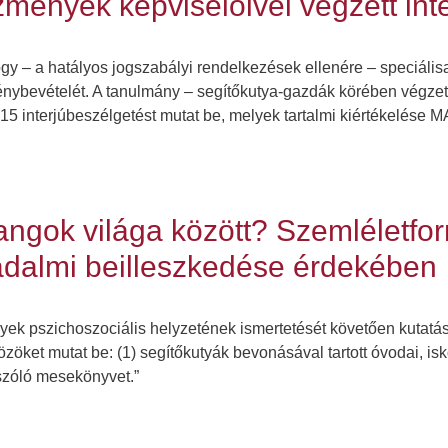
zmények képviselőivel végzett int
 – a hatályos jogszabályi rendelkezések ellenére – speciálisan
nybevételét. A tanulmány – segítőkutya-gazdák körében végzet
 15 interjúbeszélgetést mutat be, melyek tartalmi kiértékelé
angok világa között? Szemléletfo
sadalmi beilleszkedése érdekében
lyek pszichoszociális helyzetének ismertetését követően kutatá
özöket mutat be: (1) segítőkutyák bevonásával tartott óvodai, i
 szóló mesekönyvet.”