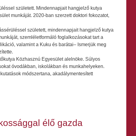
éssel született. Mindennapjait hangjelző kutya
et munkáját. 2020-ban szerzett doktori fokozatot,
sérüléssel született, mindennapjait hangjelző kutya
nkáját, szemléletformáló foglalkozásokat tart a
ikáció, valamint a Kuku és barátai– Ismerjük meg
ítette.
őkutya Közhasznú Egyesület alelnöke. Súlyos
kozásokat óvodákban, iskolákban és munkahelyeken.
is kutatások módszertana, akadálymentesített
kossággal élő gazda