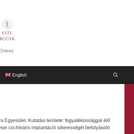
Online)
English
gyesület. Kutatási területe: fogyatékossággal élő
ései cochleáris implantáció sikerességét befolyásoló