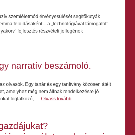
luzív szemléletmód érvényesülését segítőkutyák
ilemma feloldásaként – a „technológiával támogatott
akörv” fejlesztés részvételi jellegének
Egy narratív beszámoló.
z olvasók. Egy tanár és egy tanítvány közösen átélt
ehet, amelyhez még nem állnak rendelkezésre jó
sokat foglalkozó, …
Olvass tovább
 gazdájukat?