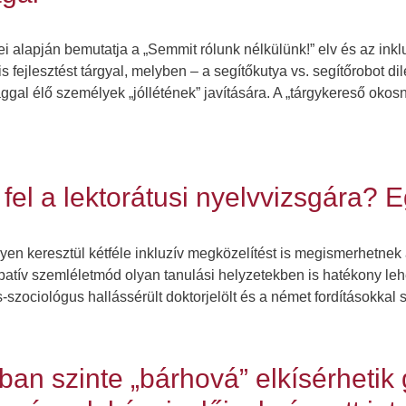
i alapján bemutatja a „Semmit rólunk nélkülünk!” elv és az ink
 fejlesztést tárgyal, melyben – a segítőkutya vs. segítőrobot d
al élő személyek „jóllétének” javítására. A „tárgykereső okosny
fel a lektorátusi nyelvvizsgára? 
n keresztül kétféle inkluzív megközelítést is megismerhetnek a
cipatív szemléletmód olyan tanulási helyzetekben is hatékony l
zociológus hallássérült doktorjelölt és a német fordításokkal 
óban szinte „bárhová” elkísérhetik