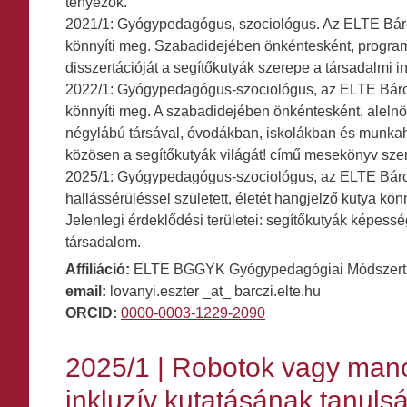
tényezők.
2021/1: Gyógypedagógus, szociológus. Az ELTE Bárcz
könnyíti meg. Szabadidejében önkéntesként, program
disszertációját a segítőkutyák szerepe a társadalmi i
2022/1: Gyógypedagógus-szociológus, az ELTE Bárczi
könnyíti meg. A szabadidejében önkéntesként, alelnö
négylábú társával, óvodákban, iskolákban és munkah
közösen a segítőkutyák világát! című mesekönyv szerz
2025/1: Gyógypedagógus-szociológus, az ELTE Bárc
hallássérüléssel született, életét hangjelző kutya k
Jelenlegi érdeklődési területei: segítőkutyák képessé
társadalom.
Affiliáció:
ELTE BGGYK Gyógypedagógiai Módszertani
email:
lovanyi.eszter _at_ barczi.elte.hu
ORCID:
0000-0003-1229-2090
2025/1 | Robotok vagy manc
inkluzív kutatásának tanuls