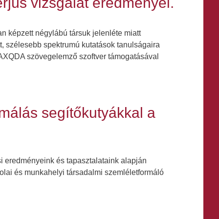
erjús vizsgálat eredményei.
 képzett négylábú társuk jelenléte miatt
t, szélesebb spektrumú kutatások tanulságaira
se MAXQDA szövegelemző szoftver támogatásával
rmálás segítőkutyákkal a
si eredményeink és tapasztalataink alapján
skolai és munkahelyi társadalmi szemléletformáló