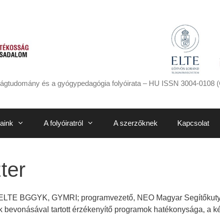
ágtudomány és a gyógypedagógia folyóirata – HU ISSN 3004-0108 (
aink
A folyóiratról
A szerzőknek
Kapcsolat
ter
ELTE BGGYK, GYMRI; programvezető, NEO Magyar Segítőkutya E
yák bevonásával tartott érzékenyítő programok hatékonysága, a k