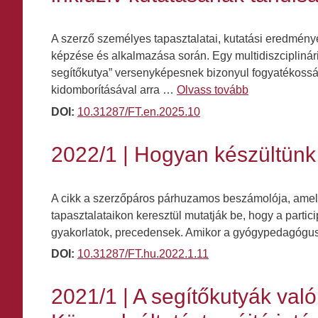
A szerző személyes tapasztalatai, kutatási eredménye
képzése és alkalmazása során. Egy multidiszciplináris
segítőkutya” versenyképesnek bizonyul fogyatékosságg
kidomborításával arra …
Olvass tovább
DOI:
10.31287/FT.en.2025.10
2022/1 | Hogyan készültünk 
A cikk a szerzőpáros párhuzamos beszámolója, amelye
tapasztalataikon keresztül mutatják be, hogy a parti
gyakorlatok, precedensek. Amikor a gyógypedagógus-s
DOI:
10.31287/FT.hu.2022.1.11
2021/1 | A segítőkutyák val