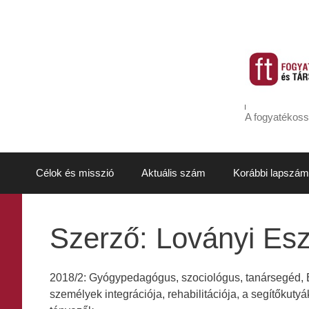
Kilépés
a
tartalomba
A fogyatékoss
Célok és misszió
Aktuális szám
Korábbi lapszám
Szerző:
Loványi Esz
2018/2: Gyógypedagógus, szociológus, tanársegéd, 
személyek integrációja, rehabilitációja, a segítőkut