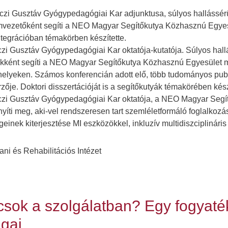
i Gusztáv Gyógypedagógiai Kar adjunktusa, súlyos hallássérül
vezetőként segíti a NEO Magyar Segítőkutya Közhasznú Egyesül
ntegrációban témakörben készítette.
 Gusztáv Gyógypedagógiai Kar oktatója-kutatója. Súlyos hallás
kként segíti a NEO Magyar Segítőkutya Közhasznú Egyesület mu
elyeken. Számos konferencián adott elő, több tudományos publ
ője. Doktori disszertációját is a segítőkutyák témakörében kész
zi Gusztáv Gyógypedagógiai Kar oktatója, a NEO Magyar Segít
önnyíti meg, aki-vel rendszeresen tart szemléletformáló foglal
geinek kiterjesztése MI eszközökkel, inkluzív multidiszciplinár
 és Rehabilitációs Intézet
sok a szolgálatban? Egy fogyaté
ágai