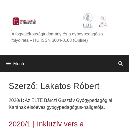
Kilépés
a
tartalomba
A fogyatékosságtudomány és a gyógypedagógia
folyóirata – HU ISSN 3004-0108 (Online)
Menü
Szerző:
Lakatos Róbert
2020/1: Az ELTE Bárczi Gusztáv Gyógypedagógiai
Karának elsőéves gyógypedagógus-hallgatója.
2020/1 | Inkluzív vers a