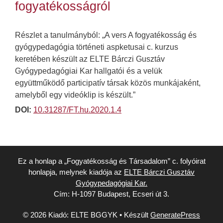
fogyatékosságról
Részlet a tanulmányból: „A vers A fogyatékosság és
gyógypedagógia történeti aspketusai c. kurzus
keretében készült az ELTE Bárczi Gusztáv
Gyógypedagógiai Kar hallgatói és a velük
együttműködő participatív társak közös munkájaként,
amelyből egy videóklip is készült.”
DOI:
10.31287/FT.hu.2020.1.4
Ez a honlap a „Fogyatékosság és Társadalom” c. folyóirat
honlapja, melynek kiadója az
ELTE Bárczi Gusztáv
Gyógypedagógiai Kar.
Cím: H-1097 Budapest, Ecseri út 3.
© 2026 Kiadó: ELTE BGGYK
• Készült
GeneratePress