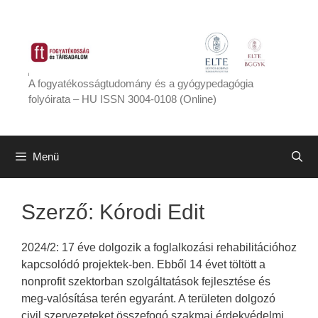
Kilépés
a
tartalomba
A fogyatékosságtudomány és a gyógypedagógia
folyóirata – HU ISSN 3004-0108 (Online)
Menü
Szerző:
Kórodi Edit
2024/2: 17 éve dolgozik a foglalkozási rehabilitációhoz
kapcsolódó projektek-ben. Ebből 14 évet töltött a
nonprofit szektorban szolgáltatások fejlesztése és
meg-valósítása terén egyaránt. A területen dolgozó
civil szervezeteket összefogó szakmai érdekvédelmi