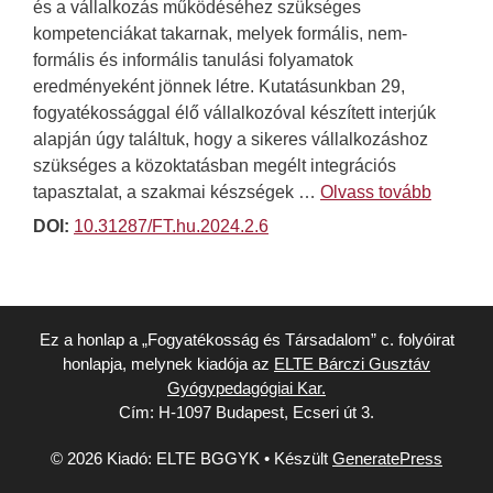
és a vállalkozás működéséhez szükséges
kompetenciákat takarnak, melyek formális, nem-
formális és informális tanulási folyamatok
eredményeként jönnek létre. Kutatásunkban 29,
fogyatékossággal élő vállalkozóval készített interjúk
alapján úgy találtuk, hogy a sikeres vállalkozáshoz
szükséges a közoktatásban megélt integrációs
tapasztalat, a szakmai készségek …
Olvass tovább
DOI:
10.31287/FT.hu.2024.2.6
Ez a honlap a „Fogyatékosság és Társadalom” c. folyóirat
honlapja, melynek kiadója az
ELTE Bárczi Gusztáv
Gyógypedagógiai Kar.
Cím: H-1097 Budapest, Ecseri út 3.
© 2026 Kiadó: ELTE BGGYK
• Készült
GeneratePress