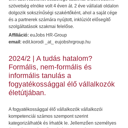
szövetség elnöke volt 4 éven át. 2 éve vállalati oldalon
dolgozik sokszínűségi szakértőként, ahol a saját cége
és a partnerek számára nyújtott, inklúziót elősegítő
szolgáltatások szakmai felelőse.
Affiliáció:
euJobs HR-Group
email:
edit.korodi _at_ eujobshrgroup.hu
2024/2 | A tudás hatalom?
Formális, nem-formális és
informális tanulás a
fogyatékossággal élő vállalkozók
életútjában.
A fogyatékossággal élő vállalkozók vállalkozói
kompetenciái számos szempont szerint
kategorizálhatók és írhatók le. Jellemzően személyes