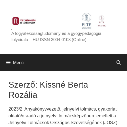
Kilépés
a
tartalomba
A fogyatékosságtudomány és a gyógypedagógia
folyóirata – HU ISSN 3004-0108 (Online)
Menü
Szerző:
Kissné Berta
Rozália
2023/2: Anyakönyvvezető, jelnyelvi tolmács, gyakorlati
oktató/óraadó a jelnyelvi tolmácsképzőben, emellett a
Jelnyelvi Tolmácsok Országos Szövetségének (JOSZ)