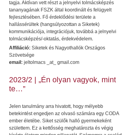
tagja. Aktívan vett részt a jelnyelvi tolmácsképzés
tananyagának FSZK által koordinált és felügyelt
fejlesztésében. Fő érdeklődési területe a
hallássérültek (hangsúlyozottan a Siketek)
kommunikációja, integrációjuk, továbbá a jelnyelvi
tolmácsképzés/-oktatás, érdekvédelem.
Affiliáció:
Siketek és Nagyothallók Országos
Szövetsége
email:
jeltolmacs _at_ gmail.com
2023/2 | „Én olyan vagyok, mint
te…”
Jelen tanulmány arra hivatott, hogy mélyebb
betekintést engedjen az olvasó számára egy CODA
ember életébe. Siket szülők halló gyermekeként
születtem. Ez a kettősség meghatározta és végig